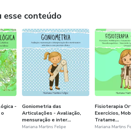
 guia prático para a fisioterapia ortopédica.
u esse conteúdo
ógica -
Goniometria das
Fisioterapia Orto
 o
Articulações - Avaliação,
Exercícios, Mobil
mensuração e inter...
Tratame...
Mariana Martins Felipe
Mariana Martins Felip