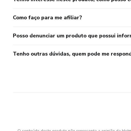
Como faço para me afiliar?
Posso denunciar um produto que possui info
Tenho outras dúvidas, quem pode me respond
O conteúdo deste produto não representa a opinião da Hotm