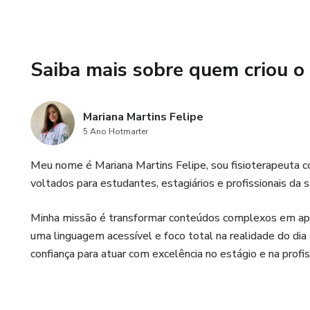
- Módulo 1: Articulações - conc
- Módulo 2: Complexo articul
Saiba mais sobre quem criou o
- Módulo 3: Complexo articul
- Módulo 4: Complexo articul
Mariana Martins Felipe
5 Ano Hotmarter
- Módulo 5: Complexo articular
Meu nome é Mariana Martins Felipe, sou fisioterapeuta co
- Módulo 6: Complexo articula
voltados para estudantes, estagiários e profissionais da s
- Módulo 7: Complexo articula
Minha missão é transformar conteúdos complexos em aprend
uma linguagem acessível e foco total na realidade do dia 
- Módulo 8: Complexo articula
confiança para atuar com excelência no estágio e na profi
- Módulo 9: Coluna Vertebral