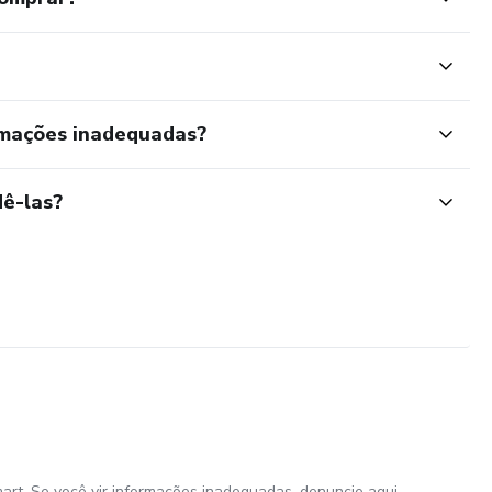
rmações inadequadas?
ê-las?
art. Se você vir informações inadequadas,
denuncie aqui