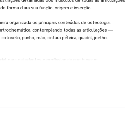
ilustrações detalhadas dos músculos de todas as articulações
e forma clara sua função, origem e inserção.
ira organizada os principais conteúdos de osteologia,
 artrocinemática, contemplando todas as articulações —
otovelo, punho, mão, cintura pélvica, quadril, joelho,
ial para estudantes e profissionais que buscam
os fundamentos da cinesiologia aplicados à prática clínica
endimento e extremamente didático, conta com 149 páginas.
s exclusivo: Questionário de Revisão de Cinesiologia, com
iar a memorizar a matéria.