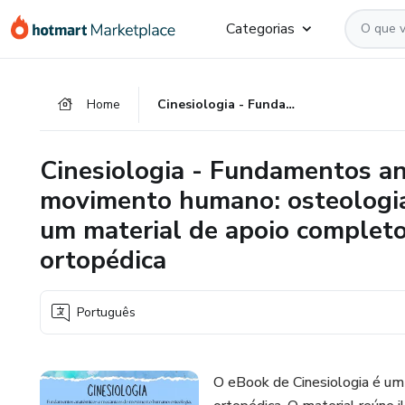
Ir
Ir
Ir
Categorias
para
para
para
o
o
o
conteúdo
pagamento
rodapé
Home
Cinesiologia - Fundamentos anatômicos e mecânicos do movimento humano: osteologia, artrologia e ação muscular - um material de apoio completo para o estágio de fisioterapia ortopédica
principal
Cinesiologia - Fundamentos a
movimento humano: osteologia,
um material de apoio completo 
ortopédica
Português
O eBook de Cinesiologia é um 