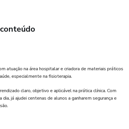
eitos iniciais.
ar de ombro
 conteúdo
ar de cotovelo
ar de punho e mão
 da cintura pélvica
m atuação na área hospitalar e criadora de materiais práticos
r do quadril
aúde, especialmente na fisioterapia.
r de joelho
izado claro, objetivo e aplicável na prática clínica. Com
a dia, já ajudei centenas de alunos a ganharem segurança e
r de tornozelo e pé
ssão.