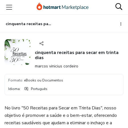
Ir
Ir
Ir
para
para
para
o
o
o
conteúdo
pagamento
rodapé
cinquenta receitas para secar em trinta dias
principal
cinquenta receitas para secar em trinta
dias
marcos vinicius cordeiro
Formato
:
eBooks ou Documentos
Idioma
:
Português
No livro "50 Receitas para Secar em Trinta Dias", nosso
objetivo é promover a saúde e o bem-estar, oferecendo
receitas saudáveis que ajudam a eliminar o inchaço e a