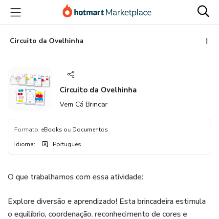
Ir
Ir
Ir
para
para
para
o
o
o
conteúdo
pagamento
rodapé
Circuito da Ovelhinha
principal
Circuito da Ovelhinha
Vem Cá Brincar
Formato
:
eBooks ou Documentos
Idioma
:
Português
O que trabalhamos com essa atividade:
Explore diversão e aprendizado! Esta brincadeira estimula
o equilíbrio, coordenação, reconhecimento de cores e