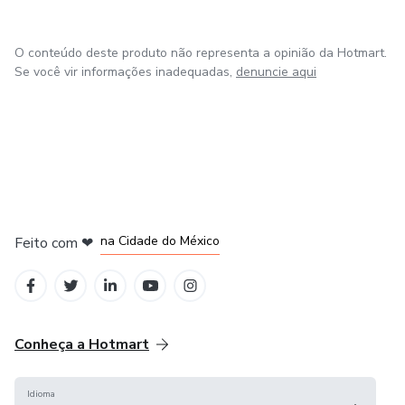
impressa.
O conteúdo deste produto não representa a opinião da Hotmart.
Siga-me nas redes sociais para ficar por dentro das
Se você vir informações inadequadas,
denuncie aqui
novidades.
Lá você pode interagir comigo e ver todas essas atividades
na prática.
em Bogotá
em Amsterdam
em Madrid
na Cidade do México
Feito com
❤
em Belo Horizonte
Conheça a Hotmart
Idioma