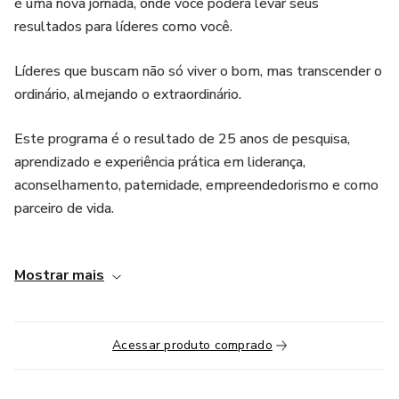
é uma nova jornada, onde você poderá levar seus
resultados para líderes como você.
Líderes que buscam não só viver o bom, mas transcender o
ordinário, almejando o extraordinário.
Este programa é o resultado de 25 anos de pesquisa,
aprendizado e experiência prática em liderança,
aconselhamento, paternidade, empreendedorismo e como
parceiro de vida.
São 50 horas de aprendizado intensivo, repletas de
Mostrar mais
experiências transformadoras e ferramentas práticas, para
elevar você a um patamar de realização e influência nunca
antes imaginado.
Acessar produto comprado
Se você é essa pessoa que busca incessantemente a
evolução, o CIS REVOLUTION foi feito para você.