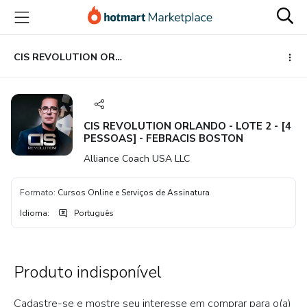
Ir
Ir
Ir
para
para
para
o
o
o
conteúdo
pagamento
rodapé
CIS REVOLUTION ORLANDO - LOTE 2 - [4 PESSOAS] - FEBRACIS BOSTON
principal
CIS REVOLUTION ORLANDO - LOTE 2 - [4
PESSOAS] - FEBRACIS BOSTON
Alliance Coach USA LLC
Formato
:
Cursos Online e Serviços de Assinatura
Idioma
:
Português
Produto indisponível
Cadastre-se e mostre seu interesse em comprar para o(a)