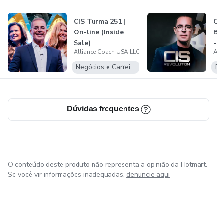
CIS Turma 251 |
On-line (Inside
Sale)
Alliance Coach USA LLC
A
Negócios e Carreira
Dúvidas frequentes
O conteúdo deste produto não representa a opinião da Hotmart.
Se você vir informações inadequadas,
denuncie aqui