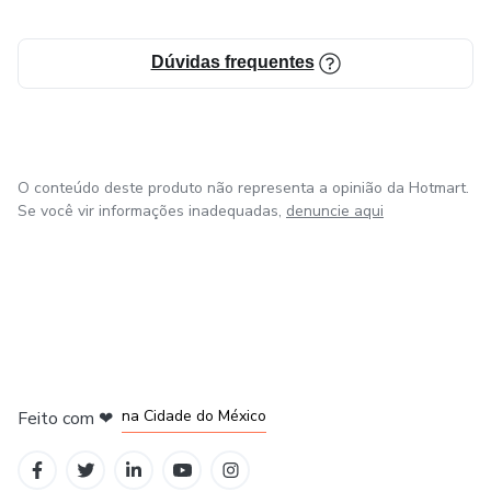
Dúvidas frequentes
O conteúdo deste produto não representa a opinião da Hotmart.
Se você vir informações inadequadas,
denuncie aqui
em Bogotá
em Amsterdam
em Madrid
na Cidade do México
Feito com
❤
em Belo Horizonte