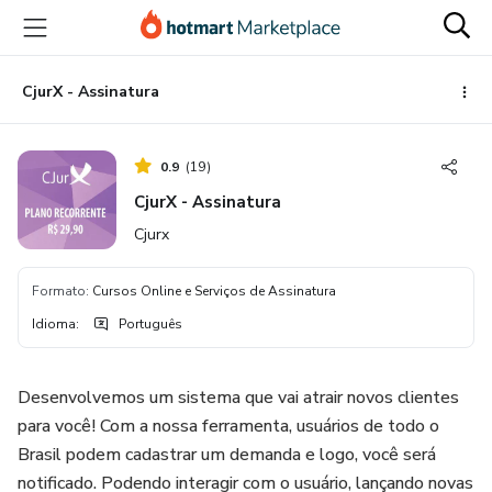
Ir
Ir
Ir
para
para
para
o
o
o
conteúdo
pagamento
rodapé
CjurX - Assinatura
principal
0.9
(
19
)
CjurX - Assinatura
Cjurx
Formato
:
Cursos Online e Serviços de Assinatura
Idioma
:
Português
Desenvolvemos um sistema que vai atrair novos clientes
para você! Com a nossa ferramenta, usuários de todo o
Brasil podem cadastrar um demanda e logo, você será
notificado. Podendo interagir com o usuário, lançando novas