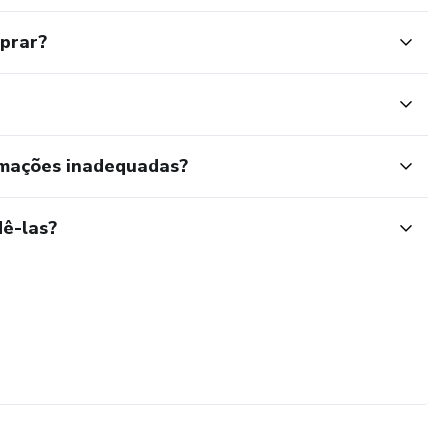
mprar?
rmações inadequadas?
ê-las?