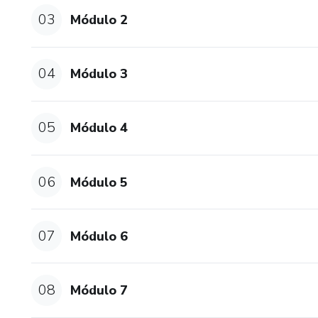
Te convido, portanto, a uma e
03
Módulo 2
etapas práticas desenvolvidas
visualização que irão lhe ajud
seu passado, presente e futuro
04
Módulo 3
o seu propósito com ações na 
05
Módulo 4
06
Módulo 5
07
Módulo 6
08
Módulo 7