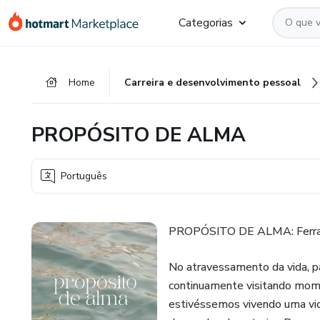
Ir
Ir
Ir
Categorias
para
para
para
o
o
o
conteúdo
pagamento
rodapé
Home
Carreira e desenvolvimento pessoal
principal
PROPÓSITO DE ALMA
Português
PROPÓSITO DE ALMA: Ferrame
No atravessamento da vida, p
continuamente visitando mom
estivéssemos vivendo uma vid