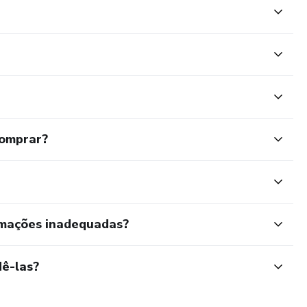
comprar?
rmações inadequadas?
ê-las?