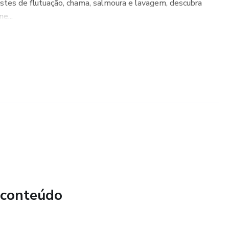
estes de flutuação, chama, salmoura e lavagem, descubra
e...
 conteúdo