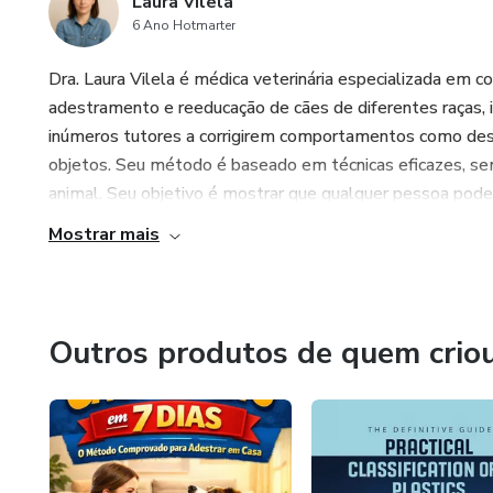
Laura Vilela
6 Ano Hotmarter
Dra. Laura Vilela é médica veterinária especializada em 
adestramento e reeducação de cães de diferentes raças, 
inúmeros tutores a corrigirem comportamentos como desob
objetos. Seu método é baseado em técnicas eficazes, sem
animal. Seu objetivo é mostrar que qualquer pessoa pode t
Mostrar mais
Outros produtos de quem crio