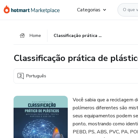
Ir
Ir
Ir
Categorias
para
para
para
o
o
o
conteúdo
pagamento
rodapé
Home
Classificação prática de plásticos
principal
Classificação prática de plásti
Português
Você sabia que a reciclagem d
polímeros diferentes são mist
seus equipamentos podem ser d
ponto, mostrando como identifi
PEBD, PS, ABS, PVC, PA, POM