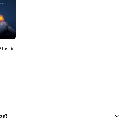
Plastic
os?