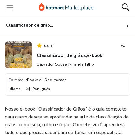
Ir
Ir
Ir
para
para
para
o
o
o
conteúdo
pagamento
rodapé
Classificador de grãos,e-book
principal
5.0
(
1
)
Classificador de grãos,e-book
Salvador Sousa Miranda Filho
Formato
:
eBooks ou Documentos
Idioma
:
Português
Nosso e-book "Classificador de Grãos" é o guia completo
para quem deseja se aprofundar na arte da classificação de
grãos, como soja, milho e feijão. Com ele, você aprenderá
tudo o que precisa saber para se tornar um especialista