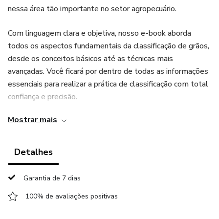
nessa área tão importante no setor agropecuário.
Com linguagem clara e objetiva, nosso e-book aborda
todos os aspectos fundamentais da classificação de grãos,
desde os conceitos básicos até as técnicas mais
avançadas. Você ficará por dentro de todas as informações
essenciais para realizar a prática de classificação com total
confiança e precisão.
Mostrar mais
Ao adquirir nosso e-book, você terá acesso a um conteúdo
rico em conhecimento, desenvolvido por especialistas no
assunto. Além disso, você poderá consultar o material
Detalhes
sempre que precisar, facilitando seu aprendizado e
tornando-o um verdadeiro especialista na classificação de
Garantia de 7 dias
grãos.
100% de avaliações positivas
Não perca mais tempo buscando informações dispersas na