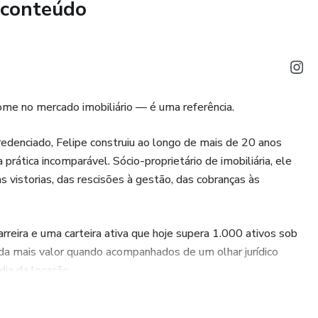
 conteúdo
ome no mercado imobiliário — é uma referência.
credenciado, Felipe construiu ao longo de mais de 20 anos
 prática incomparável. Sócio-proprietário de imobiliária, ele
s vistorias, das rescisões à gestão, das cobranças às
reira e uma carteira ativa que hoje supera 1.000 ativos sob
a mais valor quando acompanhados de um olhar jurídico
dia da locação.
ade de quem já viveu cada etapa desse mercado na prática.