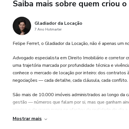
Saiba mais sobre quem criou o
Gladiador da Locação
7 Ano Hotmarter
Felipe Ferret, o Gladiador da Locação, não é apenas um n
Advogado especialista em Direito Imobiliário e corretor 
uma trajetória marcada por profundidade técnica e vivência
conhece o mercado de locação por inteiro: dos contratos à
negociações — cada detalhe, cada cláusula, cada conflito.
São mais de 10.000 imóveis administrados ao longo da car
gestão — números que falam por si, mas que ganham aind
preciso e de quem nunca se afastou da realidade do dia a 
Mostrar mais
Quando Felipe fala sobre imóveis, ele fala com a autorid