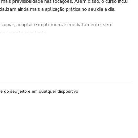
r mais previsibilidade nas locações. Além disso, o curso inclui
alizam ainda mais a aplicação prática no seu dia a dia.
á copiar, adaptar e implementar imediatamente, sem
ou suporte constante.
etores e imobiliárias que querem contratos mais completos,
e do seu jeito e em qualquer dispositivo