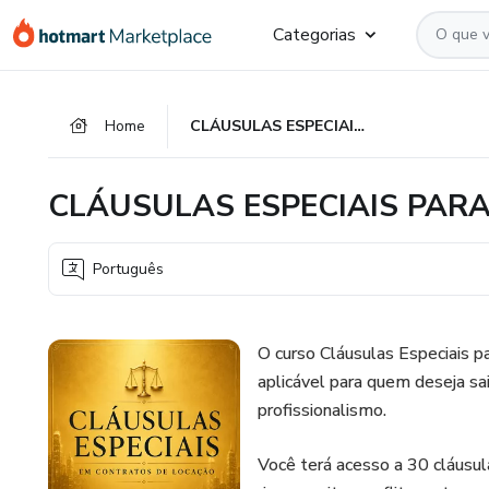
Ir
Ir
Ir
Categorias
para
para
para
o
o
o
conteúdo
pagamento
rodapé
Home
CLÁUSULAS ESPECIAIS PARA CONTRATO DE LOCAÇÃO
principal
CLÁUSULAS ESPECIAIS PAR
Português
O curso Cláusulas Especiais p
aplicável para quem deseja sa
profissionalismo.
Você terá acesso a 30 cláusul