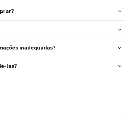
mprar?
rmações inadequadas?
ê-las?