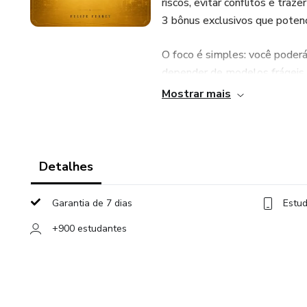
riscos, evitar conflitos e traze
3 bônus exclusivos que potenci
O foco é simples: você poder
depender de modelos frágeis 
Mostrar mais
Ideal para proprietários, corr
seguros e eficientes.
Detalhes
Garantia de 7 dias
Estud
+900 estudantes