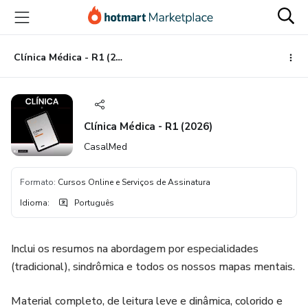
Ir
Ir
Ir
para
para
para
o
o
o
conteúdo
pagamento
rodapé
Clínica Médica - R1 (2026)
principal
Clínica Médica - R1 (2026)
CasalMed
Formato
:
Cursos Online e Serviços de Assinatura
Idioma
:
Português
Inclui os resumos na abordagem por especialidades
(tradicional), sindrômica e todos os nossos mapas mentais.
Material completo, de leitura leve e dinâmica, colorido e