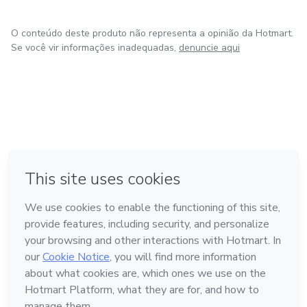
O conteúdo deste produto não representa a opinião da Hotmart.
Se você vir informações inadequadas,
denuncie aqui
em Amsterdam
em Madrid
em Bogotá
Feito com
❤
em Belo Horizonte
na Cidade do México
Conheça a Hotmart
Idioma
Português