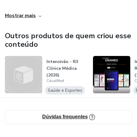
É tudo o que você precisa para a realização do seu sonho:
Mostrar mais
aprovação na residência médica.
Outros produtos de quem criou esse
conteúdo
Intensivão - R3
I
Clínica Médica
(2026)
(
CasalMed
C
Saúde e Esportes
Dúvidas frequentes