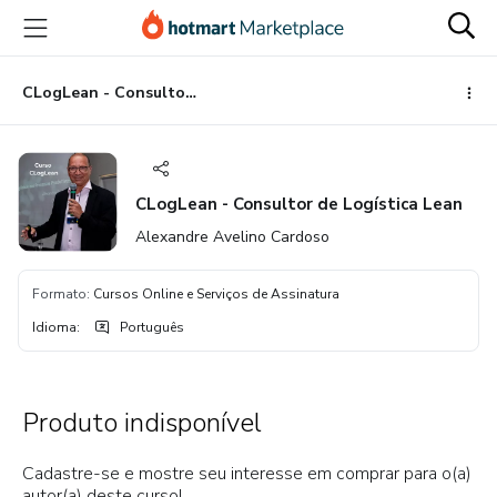
Ir
Ir
Ir
para
para
para
o
o
o
conteúdo
pagamento
rodapé
CLogLean - Consultor de Logística Lean
principal
CLogLean - Consultor de Logística Lean
Alexandre Avelino Cardoso
Formato
:
Cursos Online e Serviços de Assinatura
Idioma
:
Português
Produto indisponível
Cadastre-se e mostre seu interesse em comprar para o(a)
autor(a) deste curso!