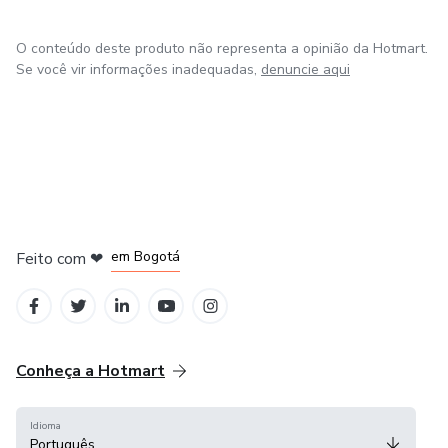
O conteúdo deste produto não representa a opinião da Hotmart.
Se você vir informações inadequadas,
denuncie aqui
em Amsterdam
em Madrid
em Bogotá
Feito com
❤
em Belo Horizonte
na Cidade do México
Conheça a Hotmart
Idioma
Português