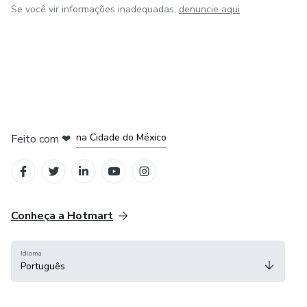
Se você vir informações inadequadas,
denuncie aqui
em Bogotá
em Amsterdam
em Madrid
na Cidade do México
Feito com
❤
em Belo Horizonte
Conheça a Hotmart
Idioma
Português