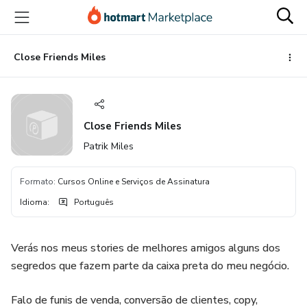
Ir
Ir
Ir
para
para
para
o
o
o
conteúdo
pagamento
rodapé
Close Friends Miles
principal
Close Friends Miles
Patrik Miles
Formato
:
Cursos Online e Serviços de Assinatura
Idioma
:
Português
Verás nos meus stories de melhores amigos alguns dos
segredos que fazem parte da caixa preta do meu negócio.
Falo de funis de venda, conversão de clientes, copy,