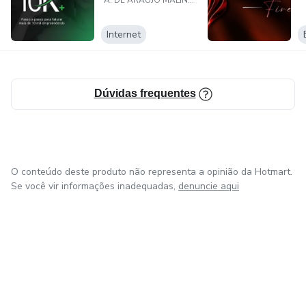
A. DE ARAUJO MALINSKI NEGOCIOS DIGITAIS LTDA
Internet
Dúvidas frequentes
O conteúdo deste produto não representa a opinião da Hotmart.
Se você vir informações inadequadas,
denuncie aqui
em Amsterdam
em Madrid