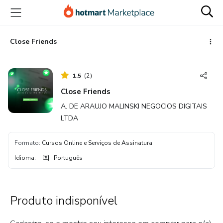
Ir
Ir
Ir
para
para
para
o
o
o
conteúdo
pagamento
rodapé
Close Friends
principal
1.5
(
2
)
Close Friends
A. DE ARAUJO MALINSKI NEGOCIOS DIGITAIS
LTDA
Formato
:
Cursos Online e Serviços de Assinatura
Idioma
:
Português
Produto indisponível