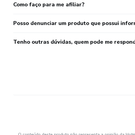
Como faço para me afiliar?
Posso denunciar um produto que possui info
Tenho outras dúvidas, quem pode me respond
O conteúdo deste produto não representa a opinião da Hotm