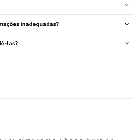
rmações inadequadas?
ê-las?
art. Se você vir informações inadequadas,
denuncie aqui