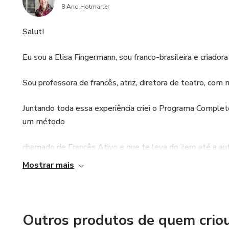
8 Ano Hotmarter
Salut!
Eu sou a Elisa Fingermann, sou franco-brasileira e criador
Sou professora de francês, atriz, diretora de teatro, co
Juntando toda essa experiência criei o Programa Comple
um método
chamado de Francês Ativo e que te leva do zero até a au
em apenas 6 meses você estará falando, lendo, escreven
Mostrar mais
confiança.
Para saber mais entre também no meu Instagram @avecel
Outros produtos de quem crio