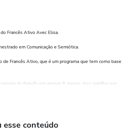
a do Francês Ativo Avec Elisa.
m mestrado em Comunicação e Semiótica.
to de Francês Ativo, que é um programa que tem como base
tonomia do francês em apenas 6 meses. Isso significa que
do e entendendo francês com extrema naturalidade e total
isa, Facebook e canal do Youtube.
u esse conteúdo