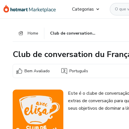
Ir
Ir
Ir
Categorias
para
para
para
o
o
o
conteúdo
pagamento
rodapé
Home
Club de conversation du Français Actif
principal
Club de conversation du França
Bem Avaliado
Português
Este é o clube de conversação
extras de conversação para q
seus objetivos de dominar a lí