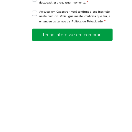
*
descadastrar a qualquer momento.
Ao clicar em Cadastrar, você confirma a sua inscrição
neste produto. Você, igualmente, confirma que leu, e
*
entendeu os termos da
Política de Privacidade
Tenho interesse em comprar!