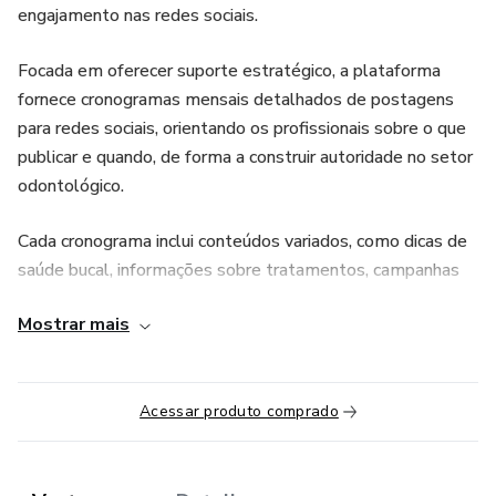
engajamento nas redes sociais.
Focada em oferecer suporte estratégico, a plataforma
fornece cronogramas mensais detalhados de postagens
para redes sociais, orientando os profissionais sobre o que
publicar e quando, de forma a construir autoridade no setor
odontológico.
Cada cronograma inclui conteúdos variados, como dicas de
saúde bucal, informações sobre tratamentos, campanhas
promocionais e interações diretas com os seguidores,
Mostrar mais
como enquetes e caixas de perguntas.
O objetivo é ajudar os dentistas a se conectarem com seu
público, educando sobre a importância dos cuidados bucais
Acessar produto comprado
e incentivando consultas regulares.