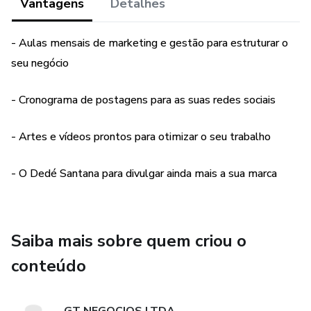
O Club Odonto Fácil também oferece planos exclusivos
Vantagens
Detalhes
(Plus e Premium) que incluem design gráfico personalizado
para posts, permitindo que os dentistas publiquem
- Aulas mensais de marketing e gestão para estruturar o
conteúdos visualmente atrativos sem precisar dedicar
seu negócio
muito tempo à criação de peças. Isso garante consistência
e qualidade, facilitando a rotina do profissional.
- Cronograma de postagens para as suas redes sociais
Os temas abordados nos cronogramas incluem:
- Artes e vídeos prontos para otimizar o seu trabalho
Educação e conscientização: dicas sobre saúde bucal,
- O Dedé Santana para divulgar ainda mais a sua marca
explicações de procedimentos e prevenção de problemas
odontológicos.
Promoções e campanhas estratégicas: ações para atrair
Saiba mais sobre quem criou o
novos pacientes, como descontos e brindes.
conteúdo
Prova social: posts com antes e depois de tratamentos,
depoimentos e vídeos que comprovam a qualidade dos