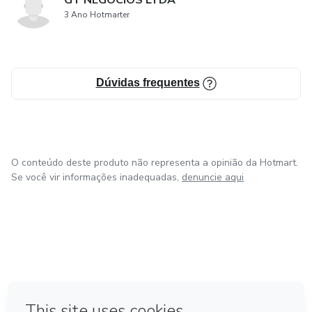
GT NEGOCIOS LTDA
serviços.
3 Ano Hotmarter
O Club Odonto Fácil é uma solução completa para
dentistas que desejam fortalecer sua presença nas redes
sociais, atrair mais pacientes e, ao mesmo tempo,
Dúvidas frequentes
economizar tempo na criação de conteúdo estratégico.
O conteúdo deste produto não representa a opinião da Hotmart.
Se você vir informações inadequadas,
denuncie aqui
em Amsterdam
em Madrid
em Bogotá
Feito com
❤