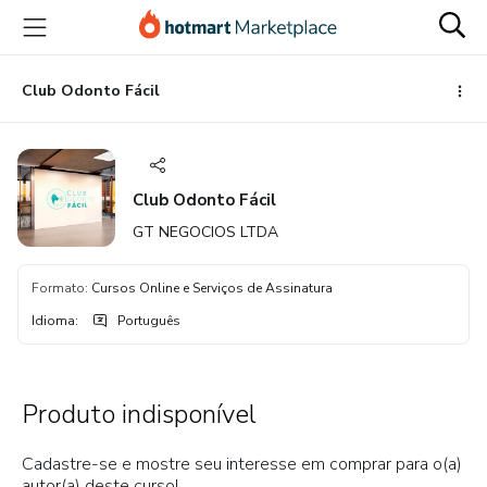
Ir
Ir
Ir
para
para
para
o
o
o
conteúdo
pagamento
rodapé
Club Odonto Fácil
principal
Club Odonto Fácil
GT NEGOCIOS LTDA
Formato
:
Cursos Online e Serviços de Assinatura
Idioma
:
Português
Produto indisponível
Cadastre-se e mostre seu interesse em comprar para o(a)
autor(a) deste curso!