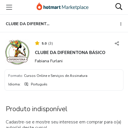
Ir
Ir
Ir
para
para
para
o
o
o
conteúdo
pagamento
rodapé
CLUBE DA DIFERENTONA BÁSICO
principal
5.0
(
3
)
CLUBE DA DIFERENTONA BÁSICO
Fabiana Furlani
Formato
:
Cursos Online e Serviços de Assinatura
Idioma
:
Português
Produto indisponível
Cadastre-se e mostre seu interesse em comprar para o(a)
autor(a) deste curso!