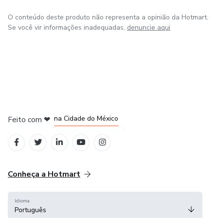
O conteúdo deste produto não representa a opinião da Hotmart.
Se você vir informações inadequadas,
denuncie aqui
em Bogotá
em Amsterdam
em Madrid
na Cidade do México
Feito com
❤
em Belo Horizonte
Conheça a Hotmart
Idioma
Português