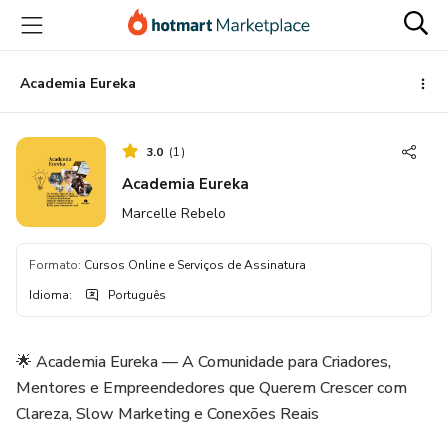
Ir
Ir
Ir
para
para
para
o
o
o
conteúdo
pagamento
rodapé
Academia Eureka
principal
3.0
(
1
)
Academia Eureka
Marcelle Rebelo
Formato
:
Cursos Online e Serviços de Assinatura
Idioma
:
Português
🌟 Academia Eureka — A Comunidade para Criadores,
Mentores e Empreendedores que Querem Crescer com
Clareza, Slow Marketing e Conexões Reais