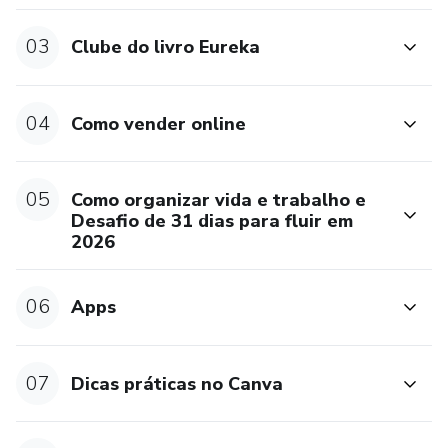
Alma
03
Clube do livro Eureka
Como usar IA para produzir conteúdo, criar processos,
organizar o negócio e comunicar sem perder autenticidade.
04
Como vender online
🎤 3) Meet Up Eureka – Networking Criativo + Pitch com
Alma
05
Como organizar vida e trabalho e
O encontro onde você conhece pessoas, faz trocas reais,
Desafio de 31 dias para fluir em
apresenta seu negócio, abre portas e cultiva relações que
2026
rendem parcerias e clientes.
06
Apps
✨ Para quem é
A Academia Eureka é ideal para:
07
Dicas práticas no Canva
✔ Criadores de conteúdo