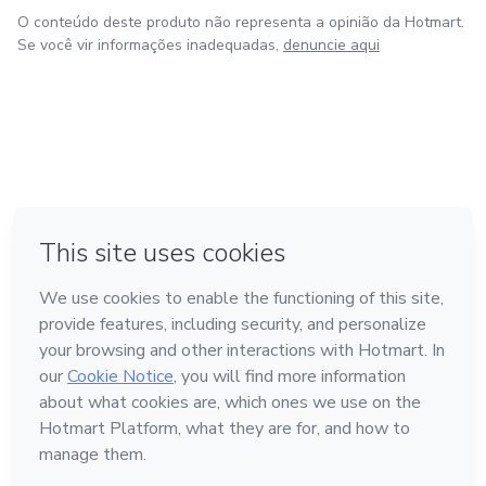
O conteúdo deste produto não representa a opinião da Hotmart.
Se você vir informações inadequadas,
denuncie aqui
em Belo Horizonte
em Madrid
Feito com
❤
na Cidade do México
em Bogotá
em Amsterdam
Conheça a Hotmart
Idioma
Português