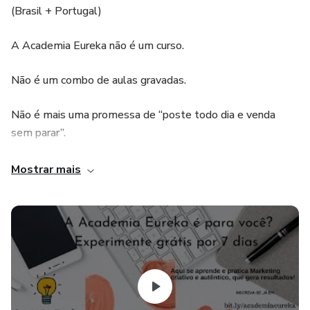
(Brasil + Portugal)
A Academia Eureka não é um curso.
Não é um combo de aulas gravadas.
Não é mais uma promessa de “poste todo dia e venda
sem parar”.
A Eureka é a comunidade feita para quem deseja
Mostrar mais
empreender com propósito, comunicar com autenticidade e
construir um negócio sustentável — sem burnout, sem
tendências vazias, sem fórmulas prontas.
Aqui você encontra orientação, ferramentas, networking e
clareza para caminhar junto com outras pessoas que
acreditam no mesmo que você: crescimento com verdade,