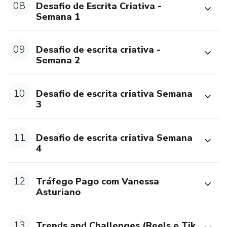
08
Desafio de Escrita Criativa -
✔ Assistentes virtuais (AVs)
Semana 1
✔ Infoprodutores
09
Desafio de escrita criativa -
✔ Empreendedores multipotenciais
Semana 2
✔ Profissionais da área de cuidados (terapeutas, coaches,
10
Desafio de escrita criativa Semana
mentors)
3
✔ Pequenos negócios que querem crescer com
profundidade e estratégia
11
Desafio de escrita criativa Semana
4
✔ Quem deseja reorganizar sua vida e negócio com mais
leveza e sustentabilidade
12
Tráfego Pago com Vanessa
Asturiano
✔ Quem sente falta de pertencimento e de uma rede
Brasil + Portugal
13
Trends and Challenges (Reels e Tik