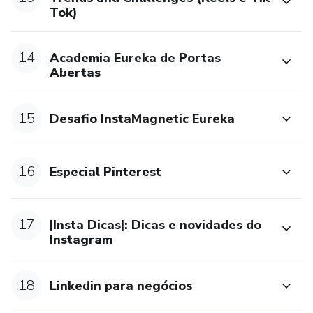
Tok)
Se você ama aprender, gosta de trocas humanas, tem
propósito e quer crescer com consistência (não volume),
aqui é teu lugar.
14
Academia Eureka de Portas
Abertas
15
Desafio InstaMagnetic Eureka
16
Especial Pinterest
17
|Insta Dicas|: Dicas e novidades do
Instagram
18
Linkedin para negócios