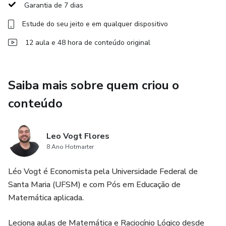
Garantia de 7 dias
5) Noções de conjuntos.
Estude do seu jeito e em qualquer dispositivo
12 aula e 48 hora de conteúdo original
6) Números inteiros, racionais e reais. Relações e funções;
7) Funções polinomiais; Funções exponenciais e
Saiba mais sobre quem criou o
logarítmicas.
conteúdo
8) Problemas de contagem.
Leo Vogt Flores
9) Matrizes. Determinantes.
8 Ano Hotmarter
10) Sistemas lineares.
Léo Vogt é Economista pela Universidade Federal de
Santa Maria (UFSM) e com Pós em Educação de
11) Sistema legal de medidas
Matemática aplicada.
Leciona aulas de Matemática e Raciocínio Lógico desde