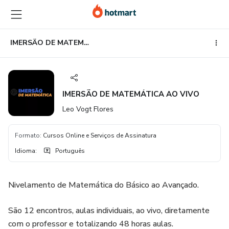
Ir
Ir
Ir
para
para
para
o
o
o
conteúdo
pagamento
rodapé
IMERSÃO DE MATEMÁTICA AO VIVO
principal
IMERSÃO DE MATEMÁTICA AO VIVO
Leo Vogt Flores
Formato
:
Cursos Online e Serviços de Assinatura
Idioma
:
Português
Nivelamento de Matemática do Básico ao Avançado.
São 12 encontros, aulas individuais, ao vivo, diretamente
com o professor e totalizando 48 horas aulas.