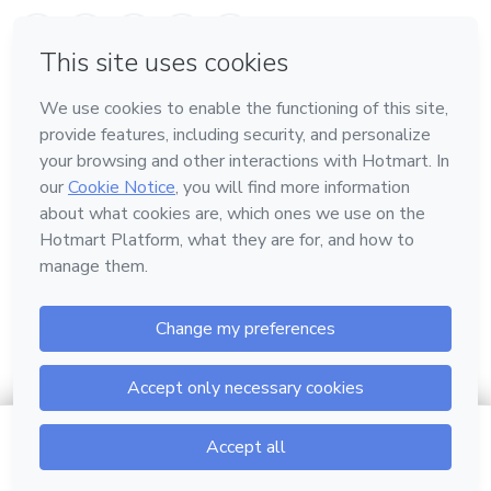
em Belo Horizonte
Conheça a Hotmart
Idioma
Português
Central de ajuda
Termos
Privacidade
Cookies
Hotmart — 2011-2026 © Todos os direitos reservados.
$207.00
Ir para o carrinho