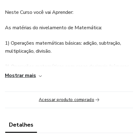
Neste Curso você vai Aprender:
As matérias do nivelamento de Matemática:
1) Operações matemáticas básicas: adição, subtração,
multiplicação, divisão.
2) Operações matemáticas com casas decimais (números
racionais).
Mostrar mais
3) Porcentagens e regras de três.
Acessar produto comprado
4) Sequências. Progressões aritméticas e progressões
geométricas.
Detalhes
4) Razões e proporções; divisão proporcional; regras de
três simples e compostas.