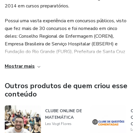
2014 em cursos preparatórios.
Possui uma vasta experiência em concursos públicos, visto
que fez mais de 30 concursos e foi nomeado em cinco
deles: Conselho Regional de Enfermagem (COREN),
Empresa Brasileira de Serviço Hospitalar (EBSERH) e
Fundação do Rio Grande (FURG), Prefeitura de Santa Cruz
do Sul e Analista de Projetos e Políticas Públicas.
Mostrar mais
Com a Pandemia, o Professor Léo Vogt criou o Clube de
Matemática para expandir o conhecimento do presencial
Outros produtos de quem criou esse
para o online, e hoje já temos centenas de alunos
conteúdo
aprovados(as) em certames públicos.
CLUBE ONLINE DE
MATEMÁTICA
Leo Vogt Flores
L