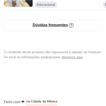
Educacional
Dúvidas frequentes
O conteúdo deste produto não representa a opinião da Hotmart.
Se você vir informações inadequadas,
denuncie aqui
em Bogotá
em Amsterdam
em Madrid
na Cidade do México
Feito com
❤