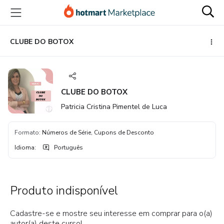
Ir
Ir
Ir
para
para
para
o
o
o
conteúdo
pagamento
rodapé
CLUBE DO BOTOX
principal
CLUBE DO BOTOX
Patricia Cristina Pimentel de Luca
Formato
:
Números de Série, Cupons de Desconto
Idioma
:
Português
Produto indisponível
Cadastre-se e mostre seu interesse em comprar para o(a)
autor(a) deste curso!