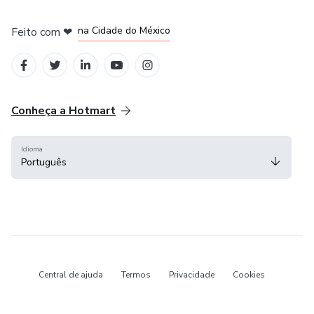
em Bogotá
em Amsterdam
em Madrid
na Cidade do México
Feito com
❤
em Belo Horizonte
Conheça a Hotmart
Idioma
Português
Central de ajuda
Termos
Privacidade
Cookies
Hotmart — 2011-2026 © Todos os direitos reservados.