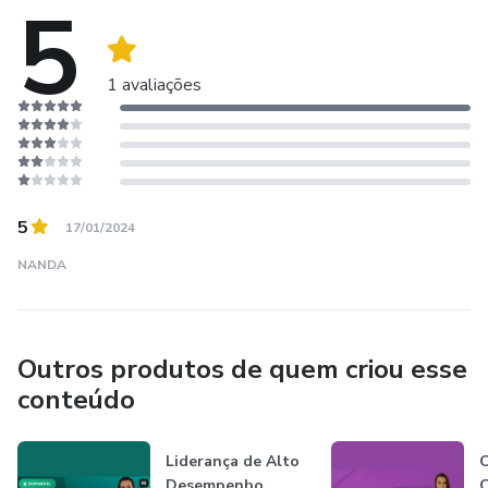
5
1 avaliações
5
17/01/2024
NANDA
Outros produtos de quem criou esse
conteúdo
Liderança de Alto
C
Desempenho
C