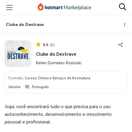
Ir
Ir
Ir
para
para
para
o
o
o
conteúdo
pagamento
rodapé
Clube do Destrave
principal
5.0
(
1
)
Clube do Destrave
Kelen Dorneles Kosloski
Formato
:
Cursos Online e Serviços de Assinatura
Idioma
:
Português
Aqui, você encontrará tudo o que precisa para o seu
autoconhecimento, desenvolvimento e crescimento
pessoal e profissional.