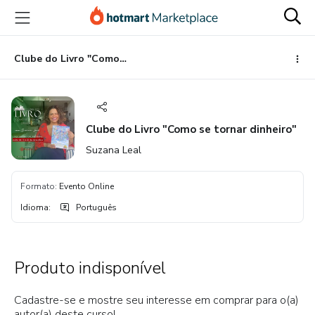
Ir
Ir
Ir
para
para
para
o
o
o
conteúdo
pagamento
rodapé
Clube do Livro "Como se tornar dinheiro"
principal
Clube do Livro "Como se tornar dinheiro"
Suzana Leal
Formato
:
Evento Online
Idioma
:
Português
Produto indisponível
Cadastre-se e mostre seu interesse em comprar para o(a)
autor(a) deste curso!