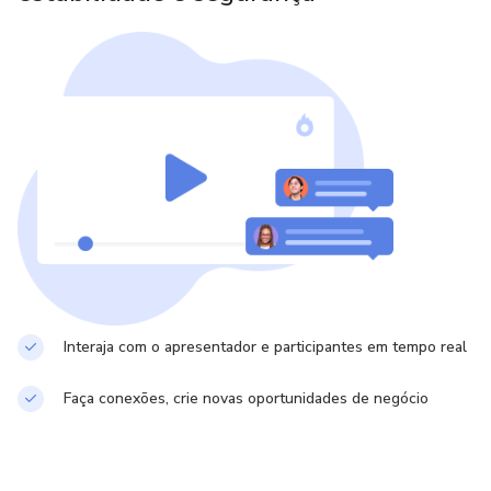
imaginou ser possível.
O que nós, seres infinitos, podemos criar quando estamos
em total permissão do nosso saber?
Interaja com o apresentador e participantes em tempo real
Faça conexões, crie novas oportunidades de negócio