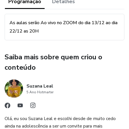
tem luta, não tem esforço, não tem guerra. Ser é escolha
Programação
Detalhes
de facilidade alegria e glória.
As aulas serão Ao vivo no ZOOM do dia 13/12 ao dia
22/12 as 20H
Saiba mais sobre quem criou o
conteúdo
Suzana Leal
5 Ano Hotmarter
Olá, eu sou Suzana Leal e escolhi desde de muito cedo
ainda na adolescência a ser um convite para mais