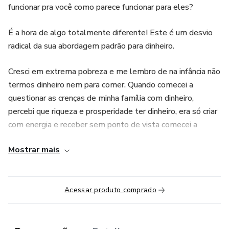
funcionar pra você como parece funcionar para eles?
É a hora de algo totalmente diferente! Este é um desvio
radical da sua abordagem padrão para dinheiro.
Cresci em extrema pobreza e me lembro de na infância não
termos dinheiro nem para comer. Quando comecei a
questionar as crenças de minha família com dinheiro,
percebi que riqueza e prosperidade ter dinheiro, era só criar
com energia e receber sem ponto de vista comecei a
buscar por ferramentas e encontrei Access.
Mostrar mais
O livro como se tornar dinheiro me levou a me conectar
comigo e com as minhas habilidades e capacidades que
sou.
Acessar produto comprado
É sobre ser quem você é, e quando estamos sendo, não