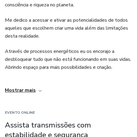
consciência e riqueza no planeta.
Me dedico a acessar e ativar as potencialidades de todos
aqueles que escolhem criar uma vida além das limitações
desta realidade.
Através de processos energéticos eu os encorajo a
desbloquear tudo que não está funcionando em suas vidas.
Abrindo espaço para mais possibilidades e criação.
Como Facilitadora de Access Consciousness já viajei para
Mostrar mais
diversos países criando mudança na vida das pessoas e
sendo a encarnação da exuberância em movimento.
EVENTO ONLINE
As minhas sessões individuais são um espaço único de
transformação de realidades. E eu convido você a acessar o
Assista transmissões com
seu verdadeiro potencial e criar uma vida que jamais
estabilidade e segurança