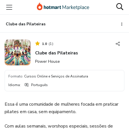
Ir
Ir
Ir
para
para
para
o
o
o
conteúdo
pagamento
rodapé
Clube das Pilateiras
principal
1.0
(
1
)
Clube das Pilateiras
Power House
Formato
:
Cursos Online e Serviços de Assinatura
Idioma
:
Português
Essa é uma comunidade de mulheres focada em praticar
pilates em casa, sem equipamento.
Com aulas semanais, worshops especiais, sessões de