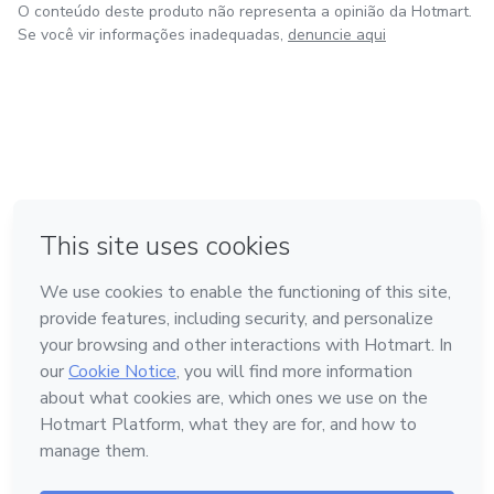
O conteúdo deste produto não representa a opinião da Hotmart.
Se você vir informações inadequadas,
denuncie aqui
em Bogotá
em Amsterdam
em Madrid
na Cidade do México
Feito com
❤
em Belo Horizonte
Conheça a Hotmart
Idioma
Português