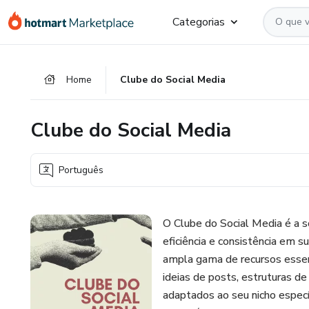
Ir
Ir
Ir
Categorias
para
para
para
o
o
o
conteúdo
pagamento
rodapé
Home
Clube do Social Media
principal
Clube do Social Media
Português
O Clube do Social Media é a s
eficiência e consistência em s
ampla gama de recursos essen
ideias de posts, estruturas de
adaptados ao seu nicho espec