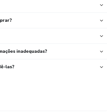
mprar?
rmações inadequadas?
ê-las?