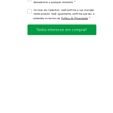
*
descadastrar a qualquer momento.
Ao clicar em Cadastrar, você confirma a sua inscrição
neste produto. Você, igualmente, confirma que leu, e
*
entendeu os termos da
Política de Privacidade
Tenho interesse em comprar!