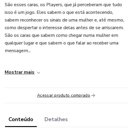
São esses caras, os Players, que já perceberam que tudo
isso é um jogo. Eles sabem o que está acontecendo,
sabem reconhecer os sinais de uma mulher e, até mesmo,
como despertar o interesse delas antes de se arriscarem.
São os caras que sabem como chegar numa mulher em
qualquer lugar e que sabem o que falar ao receber uma
mensagem...
Eles sabem como gerar valor, despertar atração e criar
Mostrar mais
conexão, tudo isso, enquanto se divertem jogando o Jogo.
Dentro do Clube, você terá acesso semanal a aulas ao-vivo
com o cara que deu vida a tudo isso: Gustavo Gambit - o
Acessar produto comprado
seu mentor. É estar em contato com o Gambit que você irá
desbloquear a sua Mentalidade de Player e se tornará um
dos poucos homens que fazem parte dos 4,9%.
Conteúdo
Detalhes