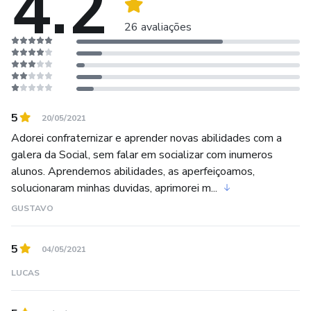
4.2
reorganizar sua estrutura interna mas voltará em breve.
Estamos preparando novos produtos de entrada low-
26 avaliações
tickets tais como ebooks e mini-treinamentos, para
facilitar a entrada dos alunos!
Já são mais de 100 mil inscritos no YouTube e mais de 10
MILHÕES de views no canal.
5
20/05/2021
Adorei confraternizar e aprender novas abilidades com a
galera da Social, sem falar em socializar com inumeros
alunos. Aprendemos abilidades, as aperfeiçoamos,
solucionaram minhas duvidas, aprimorei m...
GUSTAVO
5
04/05/2021
LUCAS