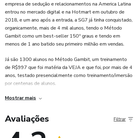
empresa de sedução e relacionamentos na America Latina
entrou no mercado digital e na Hotmart em outubro de
2018, e um ano após a entrada, a SG7 já tinha conquistado,
organicamente, mais de 4 mil alunos, tendo o Método
Gambit como um best-seller 150º graus e tendo em
menos de 1 ano batido seu primeiro milhão em vendas.
Já são 1300 alunos no Método Gambit, um treinamento
de R$997 que foi matéria da VEJA e que foi, por mais de 4
anos, testado presencialmente como treinamento/imersão
por centenas de alunos.
Mostrar mais
Já são mais de 2000 alunos no Vencendo A Rejeição, o
melhor treinamento para perda de timidez e medo de
interagir socialmente.
Avaliações
Filtrar
A SG7 fechou temporariamente as afiliações para