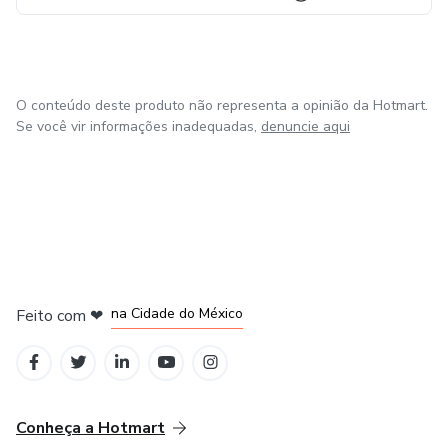
O conteúdo deste produto não representa a opinião da Hotmart.
Se você vir informações inadequadas,
denuncie aqui
em Bogotá
em Amsterdam
em Madrid
na Cidade do México
Feito com
❤
em Belo Horizonte
Conheça a Hotmart