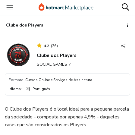
Ir
Ir
Ir
para
para
para
o
o
o
conteúdo
pagamento
rodapé
Clube dos Players
principal
4.2
(
26
)
Clube dos Players
SOCIAL GAMES 7
Formato
:
Cursos Online e Serviços de Assinatura
Idioma
:
Português
O Clube dos Players é o local ideal para a pequena parcela
da sociedade - composta por apenas 4,9% - daqueles
caras que são considerados os Players.