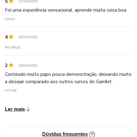
5
27/04/2021
Foi uma experiência sensacional, aprende muita coisa boa
JOAO
4
22/04/2021
PATRICK
2
16/04/2021
Conteudo muito papo pouca demonstração, deixando muito
a desejar comparado aos outros cursos do Gambit.
VITOR
Ler mais
Dúvidas frequentes