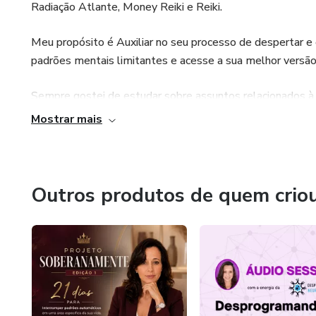
Radiação Atlante, Money Reiki e Reiki.
Meu propósito é Auxiliar no seu processo de despertar e 
padrões mentais limitantes e acesse a sua melhor versão
Sempre gostei de estudar sobre assuntos relacionados à
este chamado para trabalhar com terapias para ser uma c
Mostrar mais
ferramentas que realmente transformam a vida das pess
Que escolhas você está fazendo para mudar?
Outros produtos de quem crio
Que realidade você está escolhendo criar?