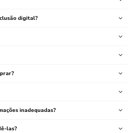
clusão digital?
mprar?
rmações inadequadas?
ê-las?