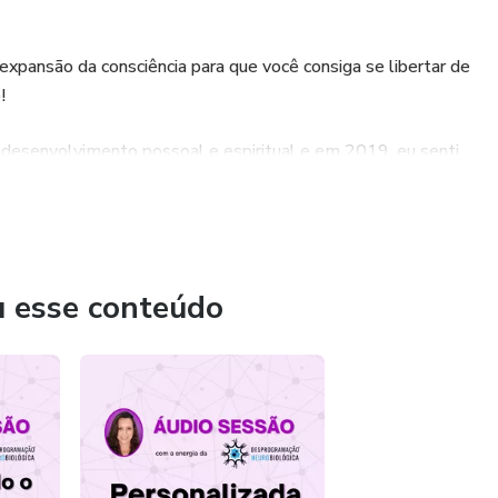
expansão da consciência para que você consiga se libertar de
!
 desenvolvimento possoal e espiritual e em 2019, eu senti
ontribuição na vida das pessoas! E amo trabalhar com estas
oas!
u esse conteúdo