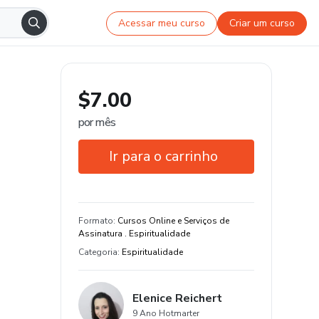
Acessar meu curso
Criar um curso
$7.00
por mês
Ir para o carrinho
Garantia de 7 dias
Estude do seu jeito e em qualquer
Formato
:
Cursos Online e Serviços de
dispositivo
Assinatura . Espiritualidade
Categoria
:
Espiritualidade
14 aula de conteúdo original
Elenice Reichert
9 Ano Hotmarter