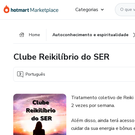
Ir
Ir
Ir
Categorias
para
para
para
o
o
o
conteúdo
pagamento
rodapé
Home
Autoconhecimento e espiritualidade
principal
Clube Reikilíbrio do SER
Português
Tratamento coletivo de Reiki c
2 vezes por semana.
Além disso, ainda terá acesso
cuidar da sua energia e bônus 