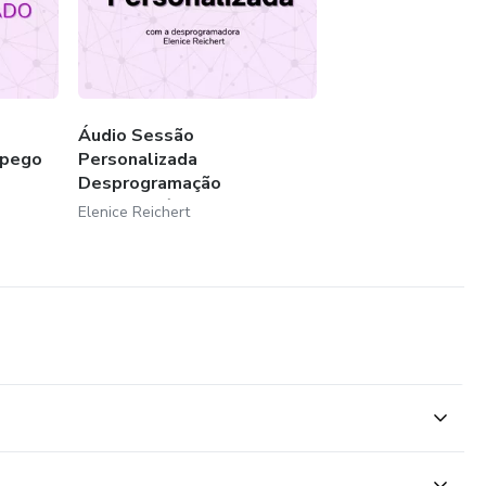
Áudio Sessão
Apego
Personalizada
Desprogramação
Neurobiológica
Elenice Reichert