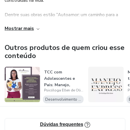
construídas na vida.
Dentre suas obras estão “Autoamor: um caminho para a
autoestima e regulação emocional feminina”, “A psicologia
Mostrar mais
e a essência da negritude” e “Feiurinha Sabe tudo”.
É colunista do Jornal Empoderado, das Revistas Statto e
Outros produtos de quem criou esse
Vivendo PlenaMente, além de comandar o quadro “Olhar
conteúdo
para Si”, do Programa Em Destaque da Brasil Absoluto
WebTV.
TCC com
M
Adolescentes e
Saiba mais em @psicologaellensenra.
Pais: Manejo,
c
Psicóloga Ellen de Oliveira Moraes Senra
Intervenções e
a
Recursos...
Desenvolvimento Pessoal
Dúvidas frequentes