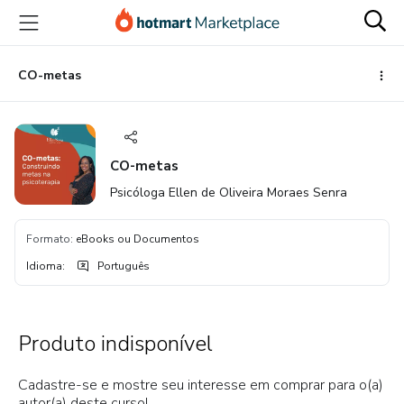
Ir
Ir
Ir
para
para
para
o
o
o
conteúdo
pagamento
rodapé
CO-metas
principal
CO-metas
Psicóloga Ellen de Oliveira Moraes Senra
Formato
:
eBooks ou Documentos
Idioma
:
Português
Produto indisponível
Cadastre-se e mostre seu interesse em comprar para o(a)
autor(a) deste curso!