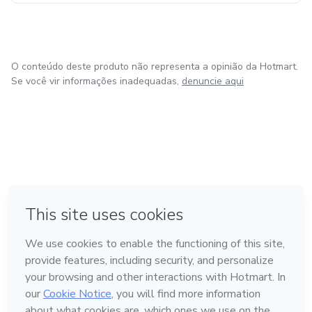
O conteúdo deste produto não representa a opinião da Hotmart.
Se você vir informações inadequadas,
denuncie aqui
em Madrid
Feito com
❤
em Belo Horizonte
na Cidade do México
em Bogotá
em Amsterdam
Conheça a Hotmart