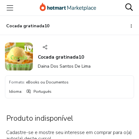
Ir
Ir
Ir
para
para
para
o
o
o
conteúdo
pagamento
rodapé
Cocada gratinada10
principal
Cocada gratinada10
Daina Dos Santos De Lima
Formato
:
eBooks ou Documentos
Idioma
:
Português
Produto indisponível
Cadastre-se e mostre seu interesse em comprar para o(a)
autor(a) deste curso!