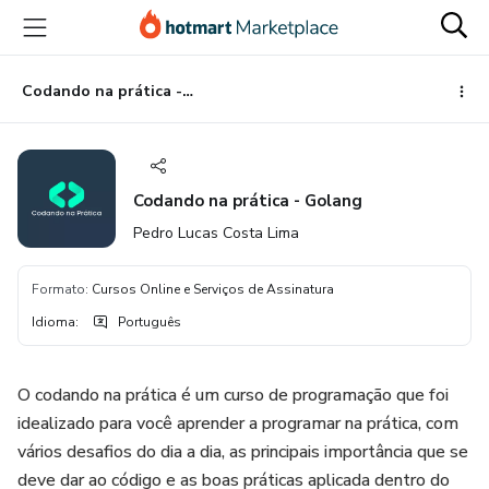
Ir
Ir
Ir
para
para
para
o
o
o
conteúdo
pagamento
rodapé
Codando na prática - Golang
principal
Codando na prática - Golang
Pedro Lucas Costa Lima
Formato
:
Cursos Online e Serviços de Assinatura
Idioma
:
Português
O codando na prática é um curso de programação que foi
idealizado para você aprender a programar na prática, com
vários desafios do dia a dia, as principais importância que se
deve dar ao código e as boas práticas aplicada dentro do