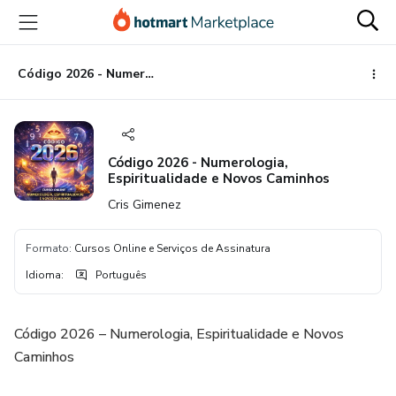
Ir
Ir
Ir
para
para
para
o
o
o
conteúdo
pagamento
rodapé
Código 2026 - Numerologia, Espiritualidade e Novos Caminhos
principal
Código 2026 - Numerologia,
Espiritualidade e Novos Caminhos
Cris Gimenez
Formato
:
Cursos Online e Serviços de Assinatura
Idioma
:
Português
Código 2026 – Numerologia, Espiritualidade e Novos
Caminhos