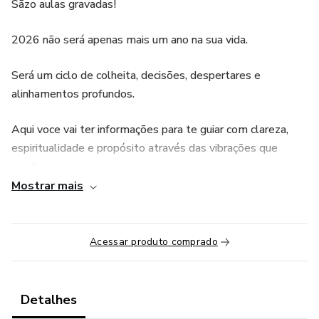
Sãzo aulas gravadas!
2026 não será apenas mais um ano na sua vida.
Será um ciclo de colheita, decisões, despertares e
alinhamentos profundos.
Aqui voce vai ter informações para te guiar com clareza,
espiritualidade e propósito através das vibrações que
conduzem o novo ano.
Mostrar mais
Aqui, você não vai apenas aprender numerologia.
Você vai interpretar sinais.
Acessar produto comprado
Vai abrir caminhos.
Detalhes
Vai compreender o que cada movimento da vida quer te