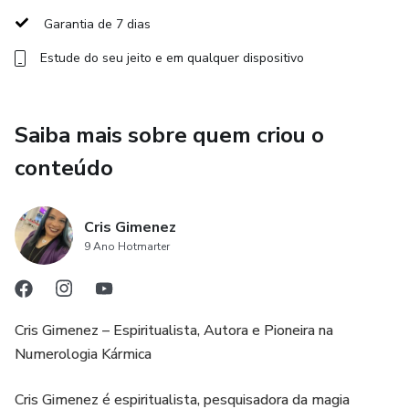
dizer.
Garantia de 7 dias
Vai descobrir qual é o seu Ano Pessoal, o que ele traz,
Estude do seu jeito e em qualquer dispositivo
quais portais se abrem e quais desafios pedem cura.
E, acima de tudo, vai aprender a alinhar sua energia ao que
Saiba mais sobre quem criou o
2026 reserva para você.
conteúdo
Este é um guia para quem deseja:
Cris Gimenez
✨ Entender o Ano Universal e como ele influencia sua
9 Ano Hotmarter
jornada
✨ Calcular o Ano Pessoal de forma simples, profunda e
Cris Gimenez – Espiritualista, Autora e Pioneira na
precisa
Numerologia Kármica
✨ Descobrir o significado de cada número de 1 a 9
Cris Gimenez é espiritualista, pesquisadora da magia