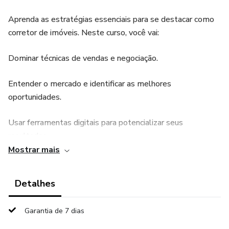
Aprenda as estratégias essenciais para se destacar como
corretor de imóveis. Neste curso, você vai:
Dominar técnicas de vendas e negociação.
Entender o mercado e identificar as melhores
oportunidades.
Usar ferramentas digitais para potencializar seus
resultados.
Mostrar mais
Criar relacionamentos duradouros com seus clientes.
Detalhes
Seja você um iniciante ou um corretor experiente, este
curso é o caminho para alcançar novos patamares no
Garantia de 7 dias
mercado imobiliário.