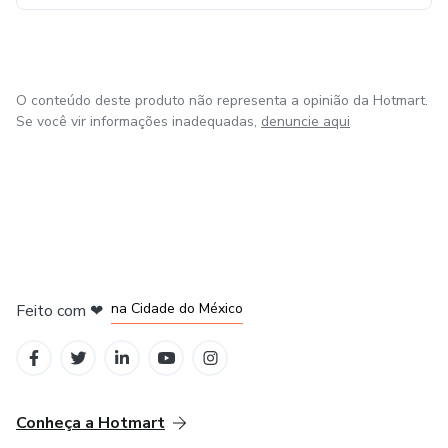
conhecimento e experiência com você. Vamos alcançar o
sucesso juntos!
O conteúdo deste produto não representa a opinião da Hotmart.
Se você vir informações inadequadas,
denuncie aqui
em Bogotá
em Amsterdam
em Madrid
na Cidade do México
Feito com
❤
em Belo Horizonte
Conheça a Hotmart