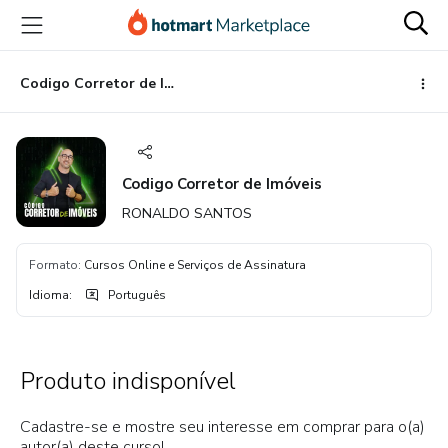
Ir
Ir
Ir
para
para
para
o
o
o
conteúdo
pagamento
rodapé
Codigo Corretor de Imóveis
principal
Codigo Corretor de Imóveis
RONALDO SANTOS
Formato
:
Cursos Online e Serviços de Assinatura
Idioma
:
Português
Produto indisponível
Cadastre-se e mostre seu interesse em comprar para o(a)
autor(a) deste curso!