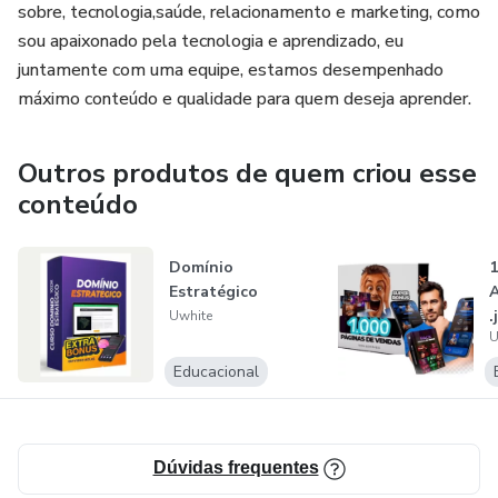
acelerar a criação dos seus textos e VSLs.
sobre, tecnologia,saúde, relacionamento e marketing, como
sou apaixonado pela tecnologia e aprendizado, eu
🔹 Como Encontrar Clientes (mesmo do zero)
juntamente com uma equipe, estamos desempenhado
máximo conteúdo e qualidade para quem deseja aprender.
Estratégias práticas para conseguir seus primeiros clientes,
conquistar autoridade e gerar provas sociais.
Outros produtos de quem criou esse
conteúdo
🔹 Como Precificar seus Serviços com Confiança
Dicas e modelos para começar cobrando mesmo como
Domínio
1
iniciante e evoluir até valores profissionais, com propostas
Estratégico
A
de porcentagem sobre vendas, equity e outros formatos.
.
Uwhite
U
🔹 Crescimento e Posicionamento no Mercado
Educacional
Como escalar sua carreira, construir reputação e se tornar
um dos copywriters mais procurados do mercado.
Dúvidas frequentes