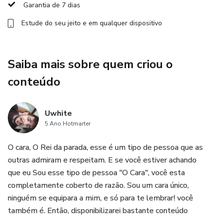
Garantia de 7 dias
📘 O que você vai aprender:
Estude do seu jeito e em qualquer dispositivo
🔹 Fundamentos da Copywriting de Vendas
Saiba mais sobre quem criou o
Descubra os princípios que tornam um texto irresistível —
conteúdo
e como aplicá-los em vídeos.
🔹 Como Pesquisar o Produto e o Público-Alvo
Uwhite
5 Ano Hotmarter
Aprenda a criar uma base sólida para toda sua comunicação,
identificando dores, desejos e objeções com precisão
O cara, O Rei da parada, esse é um tipo de pessoa que as
cirúrgica.
outras admiram e respeitam. E se você estiver achando
que eu Sou esse tipo de pessoa "O Cara", você esta
🔹 Montagem do Swipe File Inteligente
completamente coberto de razão. Sou um cara único,
ninguém se equipara a mim, e só para te lembrar! você
Construa um arsenal de referências e modelos para
também é. Então, disponibilizarei bastante conteúdo