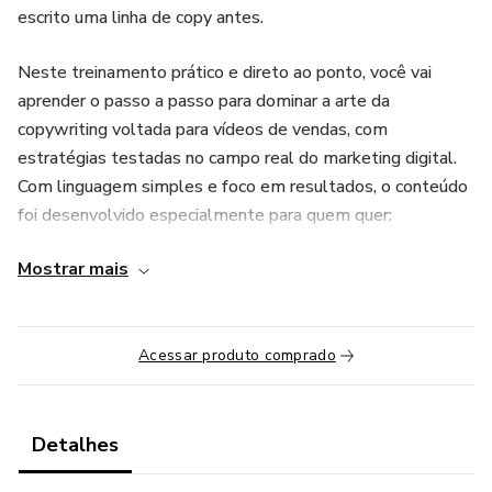
escrito uma linha de copy antes.
Neste treinamento prático e direto ao ponto, você vai
aprender o passo a passo para dominar a arte da
copywriting voltada para vídeos de vendas, com
estratégias testadas no campo real do marketing digital.
Com linguagem simples e foco em resultados, o conteúdo
foi desenvolvido especialmente para quem quer:
Mostrar mais
✅ Escrever scripts que realmente convertem
✅ Aumentar as vendas de infoprodutos ou serviços
Acessar produto comprado
✅ Atuar como copywriter freelancer profissional
✅ Construir um portfólio poderoso e conquistar clientes
Detalhes
✅ Cobrar de forma estratégica pelo seu trabalho