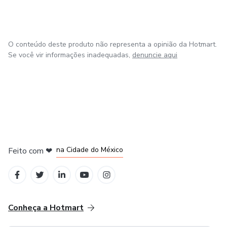
🎓 Ideal para:
Iniciantes que querem entrar no mundo do copywriting
O conteúdo deste produto não representa a opinião da Hotmart.
Empreendedores digitais que desejam vender mais com
Se você vir informações inadequadas,
denuncie aqui
vídeos
Freelancers que buscam se posicionar como copywriters
Donos de negócios que querem entender como funciona
uma VSL que converte.
em Bogotá
em Amsterdam
em Madrid
na Cidade do México
Feito com
❤
em Belo Horizonte
Conheça a Hotmart