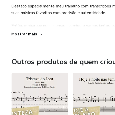
Destaco especialmente meu trabalho com transcrições mu
suas músicas favoritas com precisão e autenticidade.
Então, embarque nessa jornada comigo e vamos juntos tran
bem-vindo ao meu cantinho musical no Hotmart!
Mostrar mais
Outros produtos de quem crio