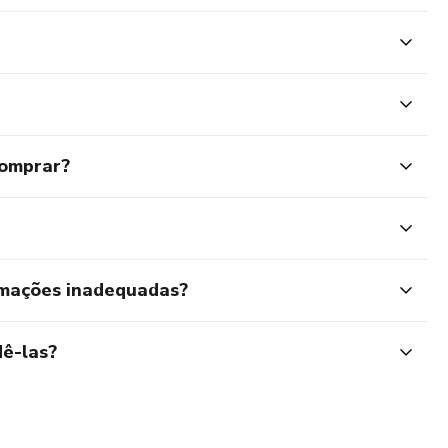
comprar?
rmações inadequadas?
ê-las?