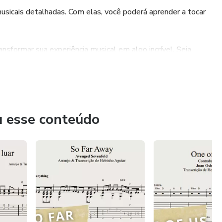
sicais detalhadas. Com elas, você poderá aprender a tocar
sformar sua experiência musical em algo incrível. Seja
u esse conteúdo