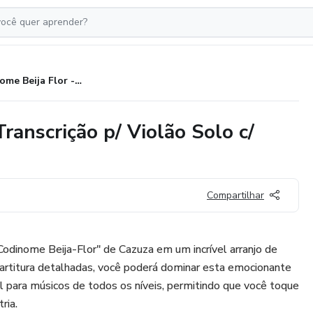
Codinome Beija Flor - Cazuza: Transcrição p/ Violão Solo c/ Tablatura + Partitura + Cifra.
ranscrição p/ Violão Solo c/
Compartilhar
odinome Beija-Flor" de Cazuza em um incrível arranjo de
partitura detalhadas, você poderá dominar esta emocionante
al para músicos de todos os níveis, permitindo que você toque
ria.