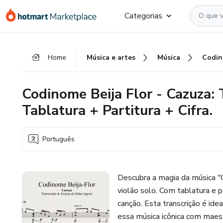
Ir
Ir
Ir
Categorias
para
para
para
o
o
o
conteúdo
pagamento
rodapé
Home
Música e artes
Música
principal
Codinome Beija Flor - Cazuza: T
Tablatura + Partitura + Cifra.
Português
Descubra a magia da música "C
violão solo. Com tablatura e 
canção. Esta transcrição é ide
essa música icônica com maest