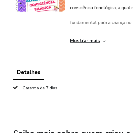
consciência fonológica, a qual
fundamental para a criança no
alfabetização, pois antes de po
Mostrar mais
estar atenta aos sons das pal
Assim, a consciência fonológi
Detalhes
como o fato de a criança ser c
Garantia de 7 dias
identificar que as palavras q
por pequenas partes de som, s
sons iniciais das palavras (alit