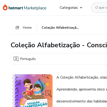
Ir
Ir
Ir
Categorias
para
para
para
o
o
o
conteúdo
pagamento
rodapé
Home
Coleção Alfabetização - Consciência Silábica - Apostila 4
principal
Coleção Alfabetização - Consci
Português
A Coleção Alfabetização, cria
Aprendendo, apresenta cinco 
desenvolvimento das habilida