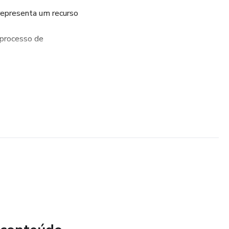
 representa um recurso
 processo de
der ler, a criança deve
avras que falamos.
ca pode ser explicada
apaz de ouvir e
ue ouve são compostas
endo estas as sílabas,
eração), sons finais