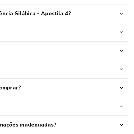
ncia Silábica - Apostila 4?
comprar?
rmações inadequadas?