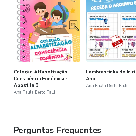
e/ou impulsionar o processo d
suas crianças.
Coleção Alfabetização -
Lembrancinha de Inic
Consciência Fonêmica -
Ano
Apostila 5
Ana Paula Berto Palli
Ana Paula Berto Palli
Perguntas Frequentes