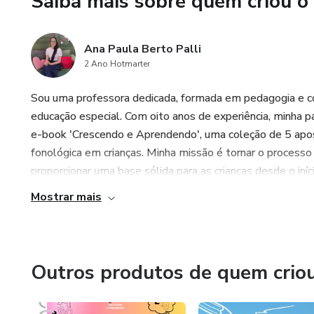
Saiba mais sobre quem criou o
semelhantes (rimas) e os fon
Ana Paula Berto Palli
Este material FOCA NAS 
2 Ano Hotmarter
PALAVRAS e deve ser oferecid
Sou uma professora dedicada, formada em pedagogia e c
educação especial. Com oito anos de experiência, minha 
apoio e orientação de um adult
e-book 'Crescendo e Aprendendo', uma coleção de 5 aposti
fonológica em crianças. Minha missão é tornar o processo 
necessitará de auxílio para rea
proporcionar uma base sólida para as crianças desde o iníci
propostas e para interpretaçã
Mostrar mais
Esta Coleção foi desenvolvid
carinho, para ser um importan
Outros produtos de quem crio
utilizado por pais e profission