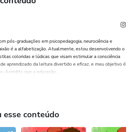
 conteúdo
emas.
SÍLABAS QUE FORMAM AS
o à criança junto ao
om pós-graduações em psicopedagogia, neurociência e
paixão é a alfabetização. Atualmente, estou desenvolvendo o
o pois, inicialmente ela
las coloridas e lúdicas que visam estimular a consciência
de aprendizado da leitura divertido e eficaz, e meu objetivo é
lizar as leituras das
o. Acredito que a educação ...
o.
a com grande cuidado e
te instrumento
u esse conteúdo
ais que desejam iniciar