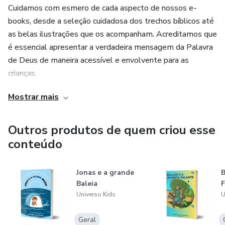
Cuidamos com esmero de cada aspecto de nossos e-
books, desde a seleção cuidadosa dos trechos bíblicos até
as belas ilustrações que os acompanham. Acreditamos que
é essencial apresentar a verdadeira mensagem da Palavra
de Deus de maneira acessível e envolvente para as
crianças.
Mostrar mais
Nossos e-books infantis são projetados para educar,
inspirar e entreter os pequenos, com histórias cativantes
que transmitem valores e ensinamentos bíblicos de uma
Outros produtos de quem criou esse
maneira que as crianças possam compreender e apreciar.
conteúdo
Nosso compromisso é oferecer um conteúdo rico e
significativo que contribui para o desenvolvimento
Jonas e a grande
B
espiritual das crianças desde cedo.
Baleia
F
Universo Kids
U
Cada livro é cuidadosamente elaborado, com uma atenção
especial aos detalhes, a fim de garantir uma experiência
Geral