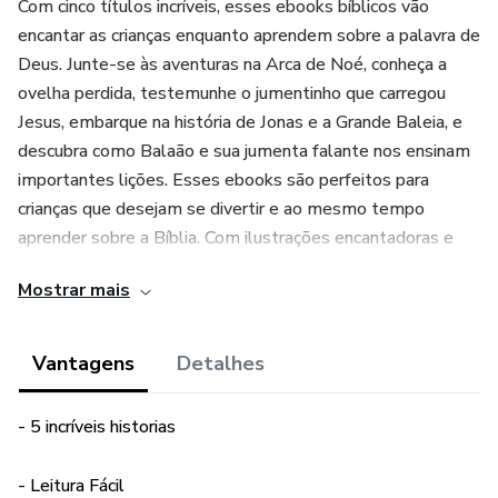
Com cinco títulos incríveis, esses ebooks bíblicos vão
encantar as crianças enquanto aprendem sobre a palavra de
Deus. Junte-se às aventuras na Arca de Noé, conheça a
ovelha perdida, testemunhe o jumentinho que carregou
Jesus, embarque na história de Jonas e a Grande Baleia, e
descubra como Balaão e sua jumenta falante nos ensinam
importantes lições. Esses ebooks são perfeitos para
crianças que desejam se divertir e ao mesmo tempo
aprender sobre a Bíblia. Com ilustrações encantadoras e
narrativas envolventes, "Aprendendo com as Escrituras" é
Mostrar mais
a série perfeita para compartilhar a fé com os pequenos.
Garanta agora mesmo esses ebooks e proporcione
Vantagens
Detalhes
momentos inesquecíveis de aprendizado e diversão!
- 5 incríveis historias
Adquirindo a coleção completa você tem (30% de
desconto) de diferença do valor unitário de cada ebook
- Leitura Fácil
vendido separadamente.