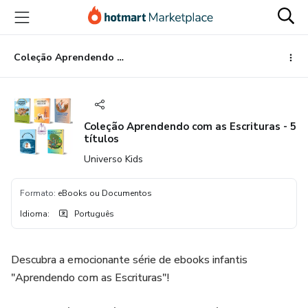
Ir
Ir
Ir
para
para
para
o
o
o
conteúdo
pagamento
rodapé
Coleção Aprendendo com as Escrituras - 5 títulos
principal
Coleção Aprendendo com as Escrituras - 5
títulos
Universo Kids
Formato
:
eBooks ou Documentos
Idioma
:
Português
Descubra a emocionante série de ebooks infantis
"Aprendendo com as Escrituras"!