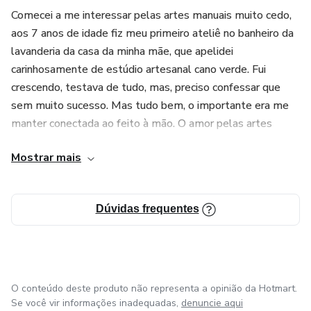
Comecei a me interessar pelas artes manuais muito cedo,
aos 7 anos de idade fiz meu primeiro ateliê no banheiro da
lavanderia da casa da minha mãe, que apelidei
carinhosamente de estúdio artesanal cano verde. Fui
crescendo, testava de tudo, mas, preciso confessar que
sem muito sucesso. Mas tudo bem, o importante era me
manter conectada ao feito à mão. O amor pelas artes
manuais me acompanhou, mas o tal o "talento" não
Mostrar mais
apareceu, os sonhos de criança foram sendo soterrados,
deixados de lado.
Dúvidas frequentes
Em 2020 resolvi pegar nas agulhas pela primeira vez,
alguma coisa mudou ali no instante que vi as linhas criando
formas no tecido. Pela primeira vez criei algo que podia
considerar belo. Mergulhei nesse universo com toda a
paixão de uma criança de 7 anos que sonhava ser possível
O conteúdo deste produto não representa a opinião da Hotmart.
viver da arte. Inspirada na natureza, criei o Vem cá bordar
Se você vir informações inadequadas,
denuncie aqui