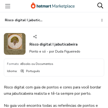
Ir
Ir
Ir
para
para
para
o
o
o
conteúdo
pagamento
rodapé
Risco digital I jabuticabeira
principal
Risco digital I jabuticabeira
Ponto e só - por Duda Figueiredo
Formato
:
eBooks ou Documentos
Idioma
:
Português
Risco digital com guia de pontos e cores para você bordar
uma jabuticabeira realista e tê-la sempre por perto.
No guia você encontra todas as referências de pontos e