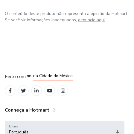
O conteúdo deste produto não representa a opinião da Hotmart.
Se você vir informações inadequadas,
denuncie aqui
em Bogotá
em Amsterdam
em Madrid
na Cidade do México
Feito com
❤
em Belo Horizonte
Conheça a Hotmart
Idioma
Português