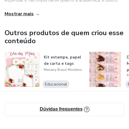
espiritual é tão importante quanto a acadêmica, e busco
inspirar os jovens a conhecerem e viverem os
Mostrar mais
ensinamentos de Cristo em suas vidas.
Outros produtos de quem criou esse
conteúdo
Kit estampa, papel
D
de carta e tags
M
p
Mariany Brasil Monteiro
M
Educacional
Dúvidas frequentes