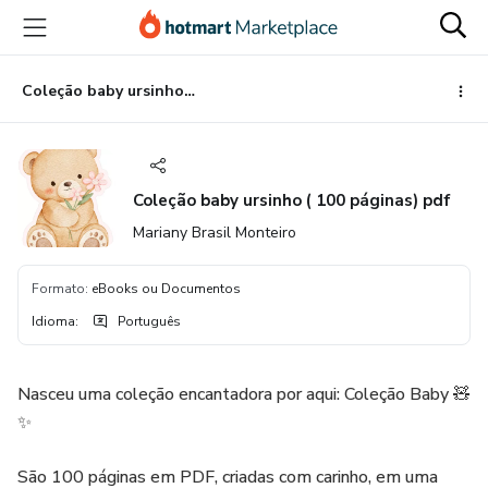
Ir
Ir
Ir
para
para
para
o
o
o
conteúdo
pagamento
rodapé
Coleção baby ursinho ( 100 páginas) pdf
principal
Coleção baby ursinho ( 100 páginas) pdf
Mariany Brasil Monteiro
Formato
:
eBooks ou Documentos
Idioma
:
Português
Nasceu uma coleção encantadora por aqui: Coleção Baby 🧸
✨
São 100 páginas em PDF, criadas com carinho, em uma