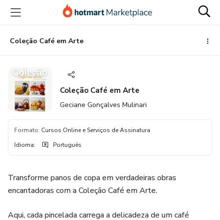
Ir
Ir
Ir
para
para
para
o
o
o
conteúdo
pagamento
rodapé
Coleção Café em Arte
principal
Coleção Café em Arte
Geciane Gonçalves Mulinari
Formato
:
Cursos Online e Serviços de Assinatura
Idioma
:
Português
Transforme panos de copa em verdadeiras obras
encantadoras com a Coleção Café em Arte.
Aqui, cada pincelada carrega a delicadeza de um café