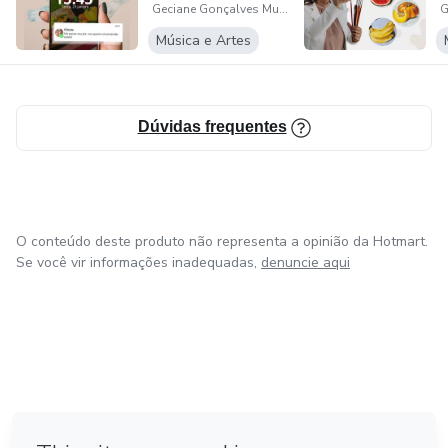
Geciane Gonçalves Mulinari
Stories
Música e Artes
Dúvidas frequentes
O conteúdo deste produto não representa a opinião da Hotmart.
Se você vir informações inadequadas,
denuncie aqui
em Amsterdam
em Madrid