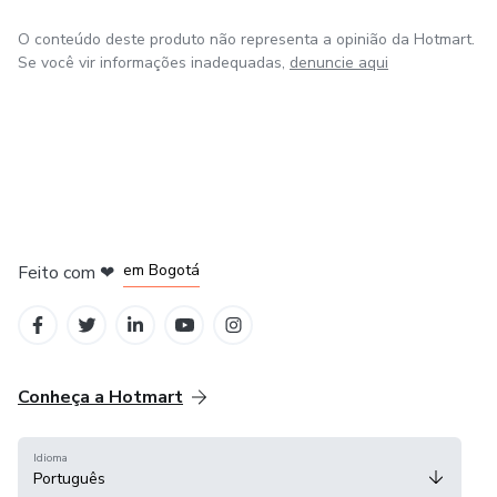
Fácil interpretação
O conteúdo deste produto não representa a opinião da Hotmart.
Com valores técnicos nos componentes
Se você vir informações inadequadas,
denuncie aqui
Com mínimo de páginas
Com instrução de entrada, saída e sinal dos componentes
Com legenda para instruções de cada símbolo
em Amsterdam
em Madrid
em Bogotá
Feito com
❤
Com fácil impressão
em Belo Horizonte
na Cidade do México
Sem cruzamentos de linhas
Códigos de falhas originais para cada sistemas:
Conheça a Hotmart
Injeção eletrônica
Idioma
Português