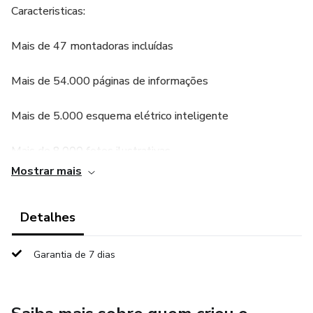
Caracteristicas:
Mais de 47 montadoras incluídas
Mais de 54.000 páginas de informações
Mais de 5.000 esquema elétrico inteligente
Mais de 8.000 fotos ilustrativas
Mostrar mais
Milhares de códigos de falhas, até mesmo não reconhecido
Detalhes
Sistema rápido, inteligente de simples manuseio e
pesquisas
Garantia de 7 dias
Rico em informações técnicas e detalhes
Possui fotos ilustradas à cada informação