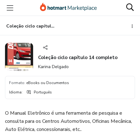
Ir
Ir
Ir
para
para
para
o
o
o
conteúdo
pagamento
rodapé
Coleção ciclo capítulo 14 completo
principal
Coleção ciclo capítulo 14 completo
Karina Delgado
Formato
:
eBooks ou Documentos
Idioma
:
Português
O Manual Eletrônico é uma ferramenta de pesquisa e
consulta para os Centros Automotivos, Oficinas Mecânica,
Auto Elétrica, concessíonarais, etc..