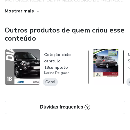
MOTORES, RESET DE PAINEIS, CODIGO DE FALHAS, ...
Mostrar mais
Interruptor inercial
Procedimentos:
Outros produtos de quem criou esse
conteúdo
Reset de avisos de manutenção nos painéis
Coleção ciclo
M
Ajustes básicos dos sistemas
capítulo
S
18completo
K
Auto-adaptativos dos sistemas
Karina Delgado
Geral
Esquema elétrico:
Totalmente inteligente
Dúvidas frequentes
Com coloração dos fios