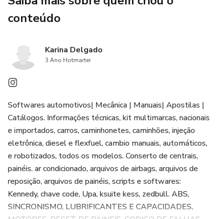
Saiba mais sobre quem criou o
conteúdo
Permite impressão das informações
Dicas e macetes dos defeitos
Karina Delgado
3 Ano Hotmarter
Detalhes, causas, soluções, observações e fotos
ilustrativas
Softwares automotivos| Mecânica | Manuais| Apostilas |
Localização dos componentes com fotos ilustrativas,
Catálogos. Informações técnicas, kit multimarcas, nacionais
como:
e importados, carros, caminhonetes, caminhões, injeção
eletrônica, diesel e flexfuel, cambio manuais, automáticos,
Centrais eletrônicas
e robotizados, todos os modelos. Conserto de centrais,
painéis. ar condicionado, arquivos de airbags, arquivos de
Relés
reposição, arquivos de painéis, scripts e softwares:
Fusíveis
Kennedy, chave code, Upa, ksuite kess, zedbull. ABS,
SINCRONISMO, LUBRIFICANTES E CAPACIDADES,
Conectores de diagnóstico