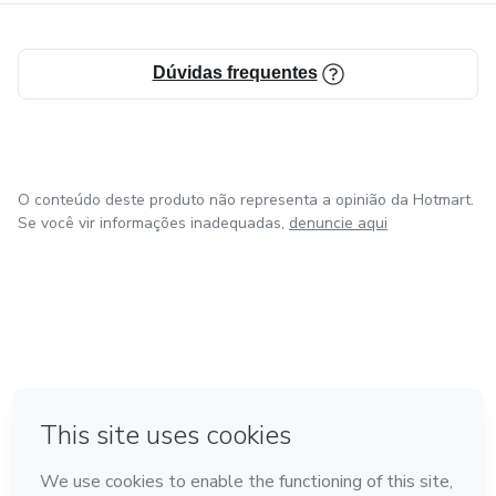
Dúvidas frequentes
O conteúdo deste produto não representa a opinião da Hotmart.
Se você vir informações inadequadas,
denuncie aqui
em Bogotá
em Amsterdam
em Madrid
na Cidade do México
Feito com
❤
em Belo Horizonte