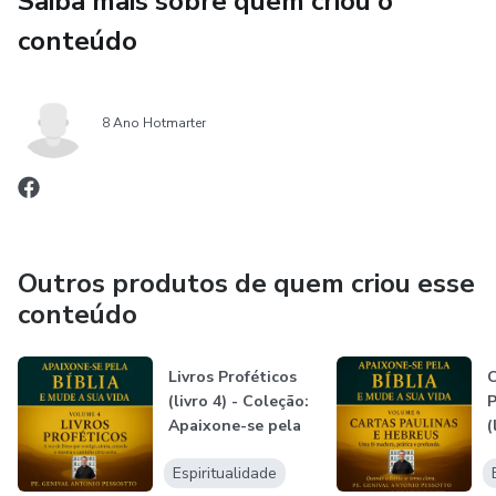
Saiba mais sobre quem criou o
“Ouça a voz de Deus que corrige, consola e aponta o
conteúdo
caminho certo para interpretar o nosso tempo.”
📘 Volume 5 — Evangelhos e Atos
8 Ano Hotmarter
“Conheça Jesus de forma viva, apaixonante e
transformadora — o centro de toda a Bíblia e da sua vida.”
📗 Volume 6 — Cartas Paulinas e Hebreus
Outros produtos de quem criou esse
“Aprofunde sua fé com ensinamentos que formam uma
conteúdo
espiritualidade madura, prática e cheia de graça.”
Livros Proféticos
C
📙 Volume 7 — Cartas Católicas e Apocalipse
(livro 4) - Coleção:
P
Apaixone-se pela
(
“Desperte sua esperança e aprenda a interpretar o tempo
Bíbl...
A
presente com visão espiritual e confiança em Deus.”
Espiritualidade