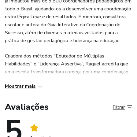
já impactou mais de 9.800 coordenadores pedagógicos em
todo o Brasil, ajudando-os a desenvolver uma coordenação
estratégica, leve e de resultados. É mentora, consultora
escolar e autora do Guia Interativo da Coordenação de
Sucesso, além de diversos materiais voltados para a
prática de gestão pedagógica e liderança na educação.
Criadora dos métodos “Educador de Múltiplas
Habilidades” e “Liderança Assertiva”, Raquel acredita que
uma escola transformadora começa por uma coordenação
fortalecida, organizada afetiva e confiante. Todos os
Mostrar mais
meses, inspira centenas de milhares de coordenadores
pelas redes sociais, oferecendo ferramentas, formações e
mentorias que unem teoria aplicável, estratégias práticas e
Avaliações
Filtrar
motivação real para que cada profissional assuma de vez
5
seu papel como líder que impacta e transforma a
educação!