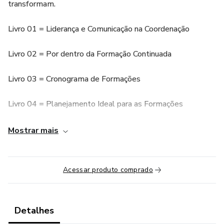
transformam.
Livro 01 = Liderança e Comunicação na Coordenação
Livro 02 = Por dentro da Formação Continuada
Livro 03 = Cronograma de Formações
Livro 04 = Planejamento Ideal para as Formações
Livro 05 = Formação na Prática: Temáticas e mão na
Mostrar mais
massa
Livro 06 = Jogos nas Formações para engajar, motivar e
Acessar produto comprado
transformar
Além de 6 livros, esse produto também contem dezenas
Detalhes
de videoaulas explicativas e toneladas de arquivos