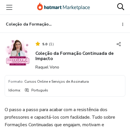
Ir
Ir
Ir
para
para
para
o
o
o
conteúdo
pagamento
rodapé
Coleção da Formação Continuada de Impacto
principal
5.0
(
1
)
Coleção da Formação Continuada de
Impacto
Raquel Vono
Formato
:
Cursos Online e Serviços de Assinatura
Idioma
:
Português
O passo a passo para acabar com a resistência dos
professores e capacitá-los com facilidade. Tudo sobre
Formações Continuadas que engajam, motivam e