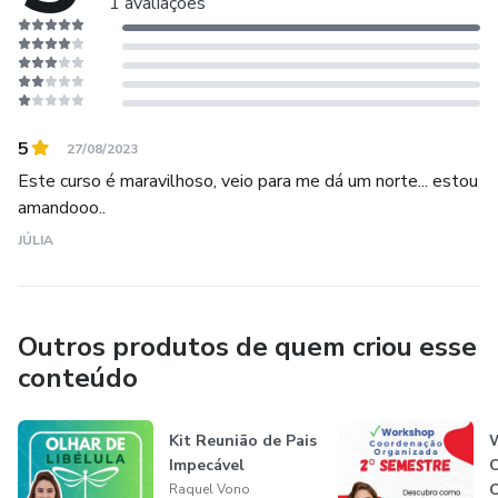
1 avaliações
É palestrante na área da educação e movimenta as redes
sociais para cuidar de levar informação importante todos os
dias para coordenadores pedagógicos.
5
27/08/2023
Este curso é maravilhoso, veio para me dá um norte... estou
amandooo..
JÚLIA
Outros produtos de quem criou esse
conteúdo
Kit Reunião de Pais
Impecável
O
Raquel Vono