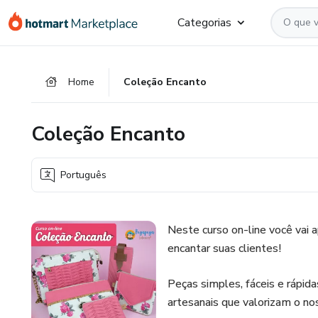
Ir
Ir
Ir
Categorias
para
para
para
o
o
o
conteúdo
pagamento
rodapé
Home
Coleção Encanto
principal
Coleção Encanto
Português
Neste curso on-line você vai 
encantar suas clientes!
Peças simples, fáceis e rápid
artesanais que valorizam o no