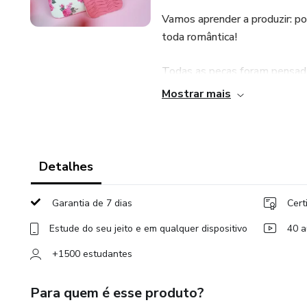
Vamos aprender a produzir: por
toda romântica!
Todas as peças foram pensada
clientes irão amar!
Mostrar mais
O acesso ao curso é vitalício
módulos para facilitar o seu
impressão!
Detalhes
Vem se encantar também!
Garantia de 7 dias
Cert
Estude do seu jeito e em qualquer dispositivo
40 a
+1500 estudantes
Para quem é esse produto?