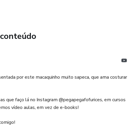
 conteúdo
resentada por este macaquinho muito sapeca, que ama costurar
zas que faço lá no Instagram @pegapegafofurices, em cursos
remos vídeo aulas, em vez de e-books!
 comigo!