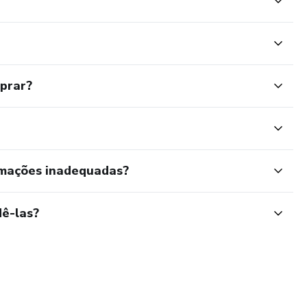
mprar?
rmações inadequadas?
ê-las?