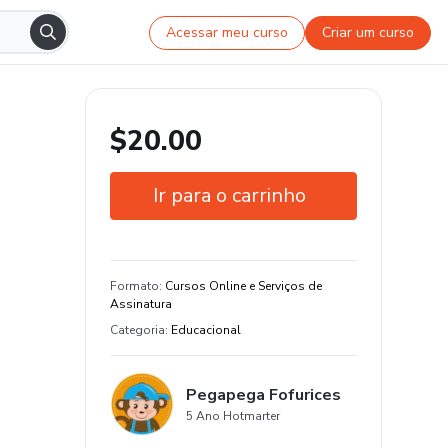
Acessar meu curso
Criar um curso
$20.00
Ir para o carrinho
Garantia de 7 dias
Certificado de conclusão
Formato
:
Cursos Online e Serviços de
Assinatura
Estude do seu jeito e em qualquer
Categoria
:
Educacional
dispositivo
40 aula e 5 hora de conteúdo original
Pegapega Fofurices
+1500 estudantes
5 Ano Hotmarter