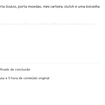
ta óculos, porta moedas, mini carteira, clutch e uma bolsinha
s para que você possa montar kits presenteáveis que suas
, as aulas tem passo a passo detalhado, tudo separadinho por
 acompanhamento, e todos os moldes tem tamanho real para
ificado de conclusão
ula e 5 hora de conteúdo original