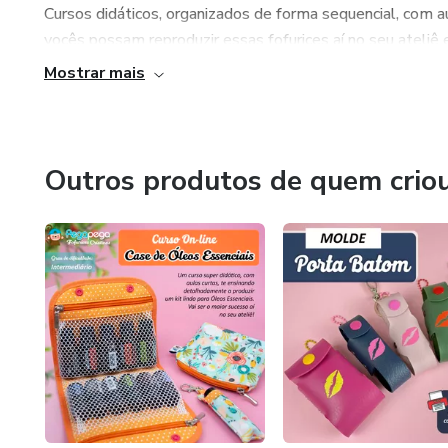
Cursos didáticos, organizados de forma sequencial, com a
vocês possam reproduzir essas fofurices aí no seu ateliê 
Mostrar mais
E então? Bora aprender a costurar lindezas?!
Beijão!
Outros produtos de quem crio