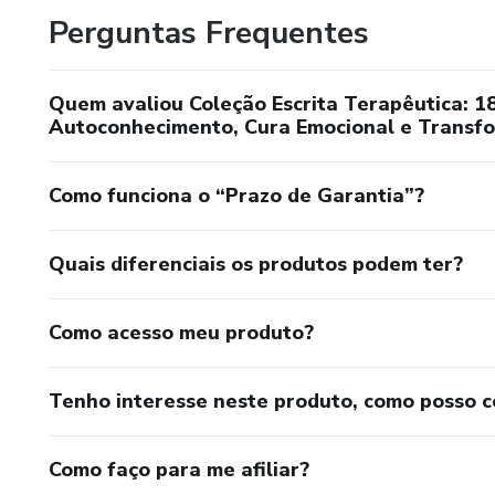
- desenvolver mais autoconh
Perguntas Frequentes
- compreender melhor suas 
Quem avaliou Coleção Escrita Terapêutica: 1
Autoconhecimento, Cura Emocional e Transf
- refletir sobre momentos difí
- fortalecer autoestima e ide
Como funciona o “Prazo de Garantia”?
- iniciar ou aprofundar um pr
Quais diferenciais os produtos podem ter?
Também pode ser utilizado po
Como acesso meu produto?
• psicólogos
Tenho interesse neste produto, como posso 
• terapeutas
• facilitadores de grupos
Como faço para me afiliar?