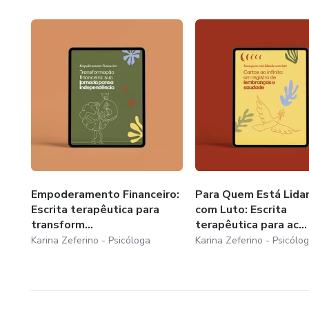
• Para quem enfrenta a depre
• Para mulheres consideradas
• Para mulheres que escolhe
• Para a comunidade LGBTQ
• Empoderamento financeiro
• Exploração cultural e identi
Empoderamento Financeiro:
Para Quem Está Lida
Escrita terapêutica para
com Luto: Escrita
• Cura de relacionamentos tóx
transform...
terapêutica para ac...
Karina Zeferino - Psicóloga
Karina Zeferino - Psicólo
• Autocuidado e autoestima
Ideal para pessoas que desej