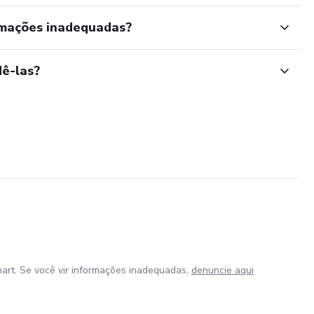
imento humano
rmações inadequadas?
cadernos ou escolher aquele que faz mais sentido para o
ê-las?
ocesso pessoal, respeite seu tempo e permita que cada
os de compreensão e crescimento.
art. Se você vir informações inadequadas,
denuncie aqui