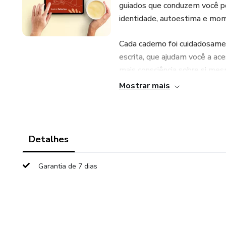
guiados que conduzem você po
identidade, autoestima e mom
Cada caderno foi cuidadosame
escrita, que ajudam você a ac
mais consciência sobre si mes
Mostrar mais
Além disso, o interior dos c
botões que te levam a vídeos,
Não é necessário ter experiênc
Detalhes
Basta disposição para olhar par
Garantia de 7 dias
Você vai encontrar nesta coleç
• Autoconhecimento