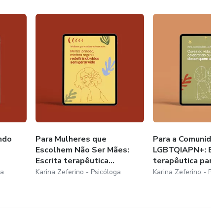
ssão
 "boazinhas"
ram não ser mães
IAPN+
dade
ndo
Para Mulheres que
Para a Comunida
Escolhem Não Ser Mães:
LGBTQIAPN+: Esc
icos
Escrita terapêutica...
terapêutica para e
ga
Karina Zeferino - Psicóloga
Karina Zeferino - Psi
am: