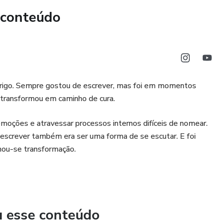
 conteúdo
namentos
as
brigo. Sempre gostou de escrever, mas foi em momentos
se transformou em caminho de cura.
moções e atravessar processos internos difíceis de nomear.
érmino
escrever também era ser uma forma de se escutar. E foi
rnou-se transformação.
 o luto
u esse conteúdo