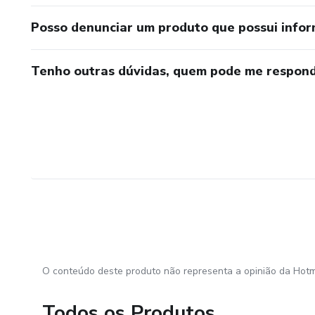
• profissionais de desenvolv
Posso denunciar um produto que possui info
Você pode seguir a ordem dos 
momento da sua vida.
Tenho outras dúvidas, quem pode me respond
A escrita terapêutica é um pr
reflexão revele novos caminh
O conteúdo deste produto não representa a opinião da Hotm
Todos os Produtos