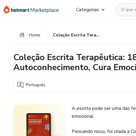
Ir
Ir
Ir
Categorias
para
para
para
o
o
o
conteúdo
pagamento
rodapé
Home
Coleção Escrita Terapêutica: 18 Cadernos Guiados para Autoconhecimento, Cura Emocional e Transformação Pessoal
principal
Coleção Escrita Terapêutica: 
Autoconhecimento, Cura Emoci
Português
A escrita pode ser uma das f
emocional.
Pensando nisso, foi criada a 