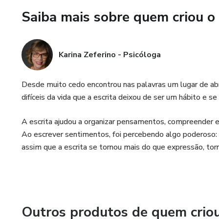
• Conhecendo as emoções
Saiba mais sobre quem criou o
• Sobre nós e nossos relacio
Karina Zeferino - Psicóloga
• Para mamães
• Para momentos de mudanç
Desde muito cedo encontrou nas palavras um lugar de a
difíceis da vida que a escrita deixou de ser um hábito e 
• Para adolescentes
A escrita ajudou a organizar pensamentos, compreender e
• Para quem passou por um t
Ao escrever sentimentos, foi percebendo algo poderoso: 
assim que a escrita se tornou mais do que expressão, to
• Para quem está lidando com
• Para quem sente ansiedade
• Para a terceira idade
Outros produtos de quem crio