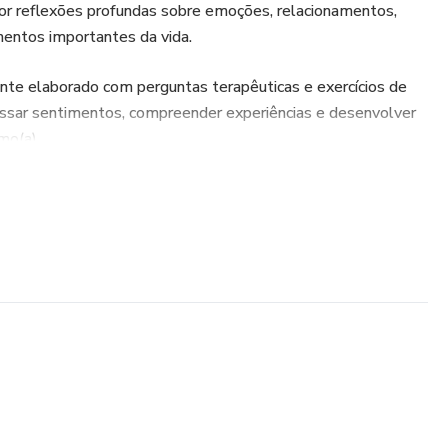
r reflexões profundas sobre emoções, relacionamentos,
entos importantes da vida.
nte elaborado com perguntas terapêuticas e exercícios de
essar sentimentos, compreender experiências e desenvolver
mo(a).
adernos é recheado por material complementar acessados por
 músicas, poesias e muito mais.
ia com escrita.
a dentro e se permitir refletir.
ão de escrita terapêutica: