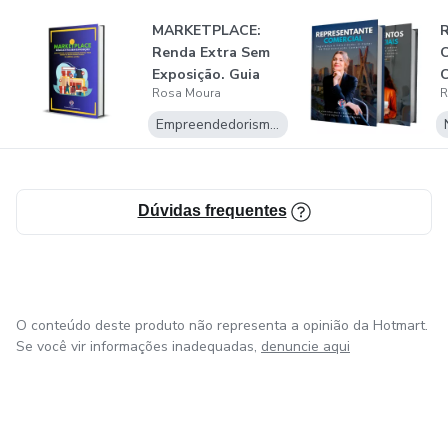
MARKETPLACE:
R
Renda Extra Sem
C
Exposição. Guia
C
Rosa Moura
R
Prático de Vend...
d
Empreendedorismo Digital
Dúvidas frequentes
O conteúdo deste produto não representa a opinião da Hotmart.
Se você vir informações inadequadas,
denuncie aqui