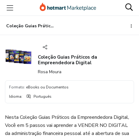
Ir
Ir
Ir
para
para
para
o
o
o
conteúdo
pagamento
rodapé
Coleção Guias Práticos da Empreendedora Digital
principal
Coleção Guias Práticos da
Empreendedora Digital
Rosa Moura
Formato
:
eBooks ou Documentos
Idioma
:
Português
Nesta Coleção Guias Práticos da Empreendedora Digital,
Você em 5 passos vai aprender a VENDER NO DIGITAL
da administração financeira pessoal até a abertura de sua