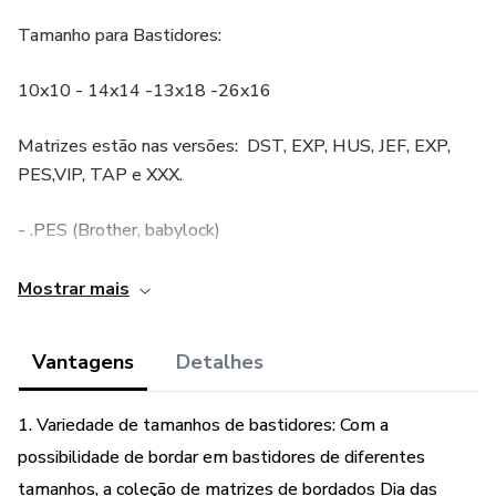
Tamanho para Bastidores:
10x10 - 14x14 -13x18 -26x16
Matrizes estão nas versões: DST, EXP, HUS, JEF, EXP,
PES,VIP, TAP e XXX.
- .PES (Brother, babylock)
- .JEF (Janome, Elna, Kenmore)
Mostrar mais
- .XXX (Singer, Compucon)
Vantagens
Detalhes
- .DST (Tajima e Máquinas Industriais)
1. Variedade de tamanhos de bastidores: Com a
- .EXP (Bernina, Melco)
possibilidade de bordar em bastidores de diferentes
tamanhos, a coleção de matrizes de bordados Dia das