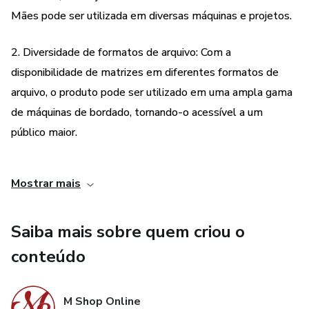
Mães pode ser utilizada em diversas máquinas e projetos.
2. Diversidade de formatos de arquivo: Com a
disponibilidade de matrizes em diferentes formatos de
arquivo, o produto pode ser utilizado em uma ampla gama
de máquinas de bordado, tornando-o acessível a um
público maior.
3. Tema específico: Com o tema do Dia das Mães, a
Mostrar mais
coleção de matrizes de bordados é perfeita para quem
deseja criar presentes personalizados e únicos para essa
Saiba mais sobre quem criou o
data especial.
conteúdo
4. Grande quantidade de matrizes: Com 120 matrizes
disponíveis, o produto oferece uma ampla variedade de
M Shop Online
opções para os usuários, permitindo que eles criem