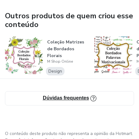
- .DST (Tajima e Máquinas Industriais)
Outros produtos de quem criou esse
- .EXP (Bernina, Melco)
conteúdo
Coleção Matrizes
C
de Bordados
d
Florais
P
M Shop Online
M
M
Design
Dúvidas frequentes
O conteúdo deste produto não representa a opinião da Hotmart.