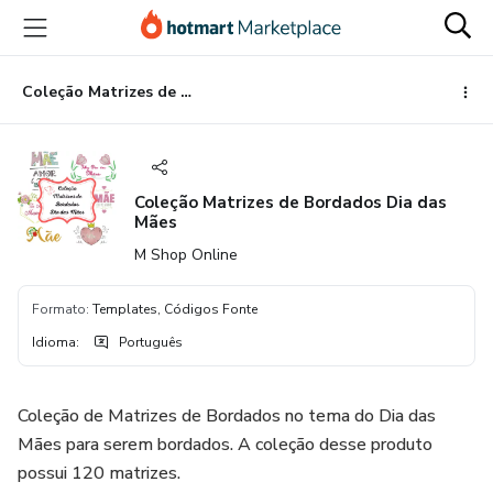
Ir
Ir
Ir
para
para
para
o
o
o
conteúdo
pagamento
rodapé
Coleção Matrizes de Bordados Dia das Mães
principal
Coleção Matrizes de Bordados Dia das
Mães
M Shop Online
Formato
:
Templates, Códigos Fonte
Idioma
:
Português
Coleção de Matrizes de Bordados no tema do Dia das
Mães para serem bordados. A coleção desse produto
possui 120 matrizes.