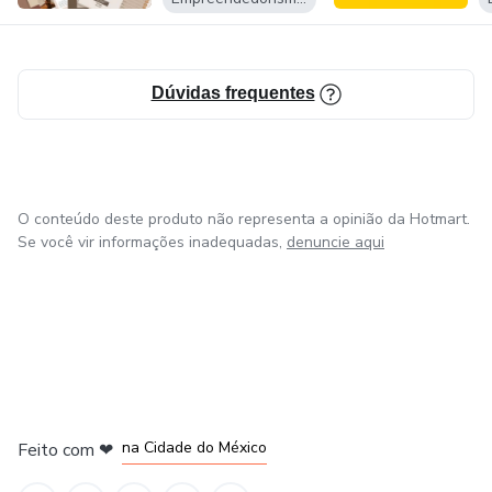
Dúvidas frequentes
O conteúdo deste produto não representa a opinião da Hotmart.
Se você vir informações inadequadas,
denuncie aqui
em Bogotá
em Amsterdam
em Madrid
na Cidade do México
Feito com
❤
em Belo Horizonte