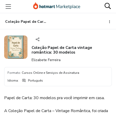
Ir
Ir
Ir
para
para
para
o
o
o
conteúdo
pagamento
rodapé
Coleção Papel de Carta vintage romântica: 30 modelos
principal
Coleção Papel de Carta vintage
romântica: 30 modelos
Elizabete Ferreira
Formato
:
Cursos Online e Serviços de Assinatura
Idioma
:
Português
Papel de Carta: 30 modelos pra você imprimir em casa.
A Coleção Papel de Carta – Vintage Romântica, foi criada