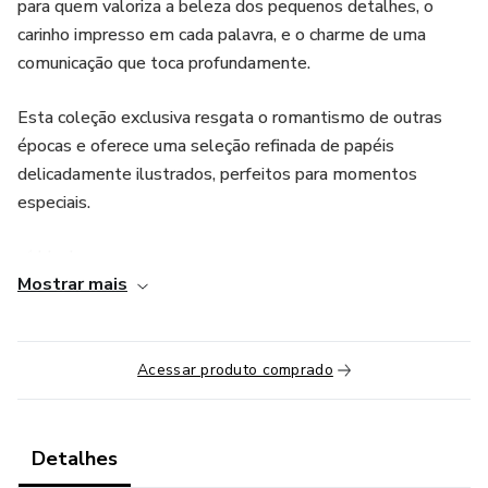
para quem valoriza a beleza dos pequenos detalhes, o
carinho impresso em cada palavra, e o charme de uma
comunicação que toca profundamente.
Esta coleção exclusiva resgata o romantismo de outras
épocas e oferece uma seleção refinada de papéis
delicadamente ilustrados, perfeitos para momentos
especiais.
✅ Ideal para:
Mostrar mais
Resgatar a intimidade do papel, fortalecer sua expressão
emocional e criar momentos de reconexão com quem você
é.
Acessar produto comprado
✍️ Cartas de amor ou gratidão que emocionam e ficam
guardadas para sempre.
Detalhes