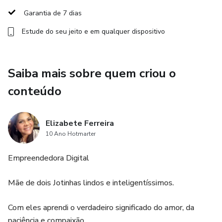
💌 Bilhetes personalizados com toques de carinho e
Garantia de 7 dias
verdade.
Estude do seu jeito e em qualquer dispositivo
🎀 Convites com alma, perfeitos para ocasiões especiais e
inesquecíveis.
Saiba mais sobre quem criou o
📖 Journaling com estética poética, que transforma suas
conteúdo
reflexões em arte.
🎁 Mimos sentimentais que demonstram afeto de forma
Elizabete Ferreira
original e memorável.
10 Ano Hotmarter
Empreendedora Digital
Mãe de dois Jotinhas lindos e inteligentíssimos.
Com eles aprendi o verdadeiro significado do amor, da
paciência e compaixão.