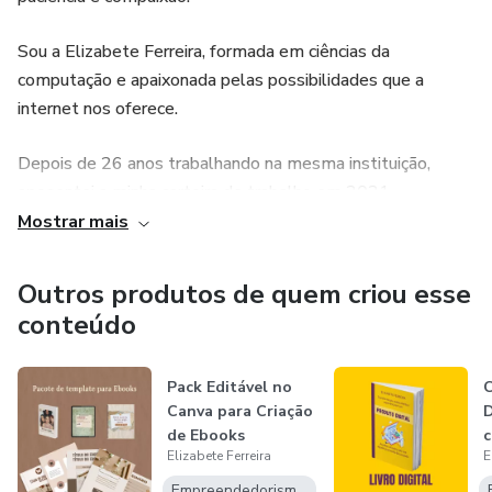
Sou a Elizabete Ferreira, formada em ciências da
computação e apaixonada pelas possibilidades que a
internet nos oferece.
Depois de 26 anos trabalhando na mesma instituição,
aposentei a minha carteira de trabalho em 2021.
Mostrar mais
No mesmo ano já tinha clareza de quem eu queria ajudar
com a minha experiência.
Outros produtos de quem criou esse
conteúdo
Mergulhei nos estudos e hoje, ajudo mulheres
multipotenciais como você a entregar para o mundo as
suas criações de forma leve e intuitiva.
Pack Editável no
Canva para Criação
D
de Ebooks
c
Elizabete Ferreira
E
D
Empreendedorismo Digital