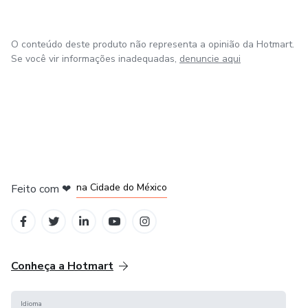
O conteúdo deste produto não representa a opinião da Hotmart.
Se você vir informações inadequadas,
denuncie aqui
em Bogotá
em Amsterdam
em Madrid
na Cidade do México
Feito com
❤
em Belo Horizonte
Conheça a Hotmart
Idioma