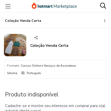
Ir
Ir
Ir
para
para
para
o
o
o
conteúdo
pagamento
rodapé
Coleção Venda Certa
principal
Coleção Venda Certa
Formato
:
Cursos Online e Serviços de Assinatura
Idioma
:
Português
Produto indisponível
Cadastre-se e mostre seu interesse em comprar para o(a)
autor(a) deste curso!