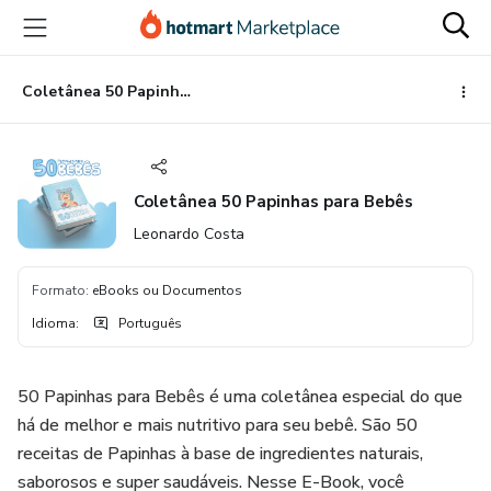
Ir
Ir
Ir
para
para
para
o
o
o
conteúdo
pagamento
rodapé
Coletânea 50 Papinhas para Bebês
principal
Coletânea 50 Papinhas para Bebês
Leonardo Costa
Formato
:
eBooks ou Documentos
Idioma
:
Português
50 Papinhas para Bebês é uma coletânea especial do que
há de melhor e mais nutritivo para seu bebê. São 50
receitas de Papinhas à base de ingredientes naturais,
saborosos e super saudáveis. Nesse E-Book, você