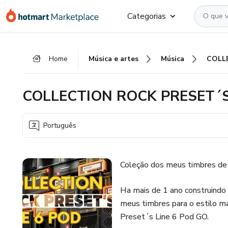
Ir
Ir
Ir
Categorias
para
para
para
o
o
o
conteúdo
pagamento
rodapé
Home
Música e artes
Música
principal
COLLECTION ROCK PRESET´S
Português
Coleção dos meus timbres de 
Ha mais de 1 ano construindo e
meus timbres para o estilo mai
Preset´s Line 6 Pod GO.