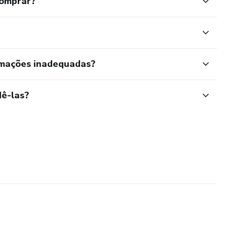
comprar?
rmações inadequadas?
ê-las?