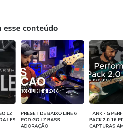
u esse conteúdo
GO LZ
PRESET DE BAIXO LINE 6
TANK - G PERF
RA LES
POD GO LZ BASS
PACK 2.0 16 PRE
ADORAÇÃO
CAPTURAS AM4