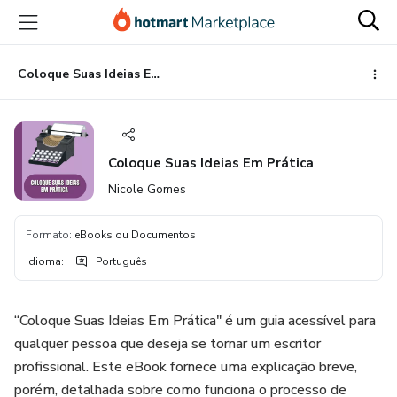
Ir
Ir
Ir
para
para
para
o
o
o
conteúdo
pagamento
rodapé
Coloque Suas Ideias Em Prática
principal
Coloque Suas Ideias Em Prática
Nicole Gomes
Formato
:
eBooks ou Documentos
Idioma
:
Português
“Coloque Suas Ideias Em Prática" é um guia acessível para
qualquer pessoa que deseja se tornar um escritor
profissional. Este eBook fornece uma explicação breve,
porém, detalhada sobre como funciona o processo de