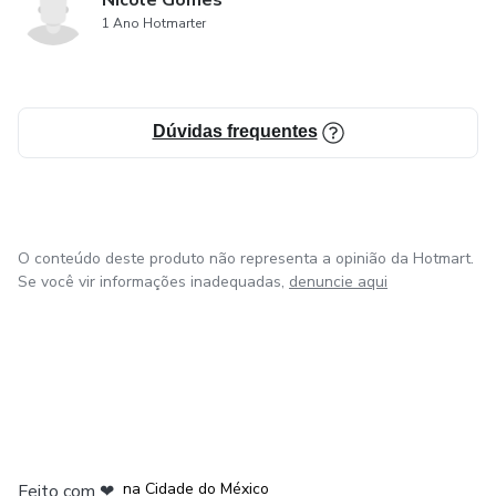
Nicole Gomes
1 Ano Hotmarter
Dúvidas frequentes
O conteúdo deste produto não representa a opinião da Hotmart.
Se você vir informações inadequadas,
denuncie aqui
em Bogotá
em Amsterdam
em Madrid
na Cidade do México
Feito com
❤