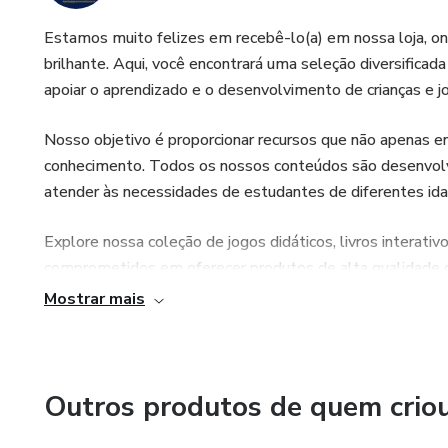
Estamos muito felizes em recebê-lo(a) em nossa loja, on
brilhante. Aqui, você encontrará uma seleção diversifica
apoiar o aprendizado e o desenvolvimento de crianças e j
Nosso objetivo é proporcionar recursos que não apenas en
conhecimento. Todos os nossos conteúdos são desenvolvi
atender às necessidades de estudantes de diferentes idad
Explore nossa coleção de jogos didáticos, livros interativ
comprometidos em oferecer produtos de alta qualidade qu
significativa.
Mostrar mais
Obrigado por escolher nossa loja para enriquecer a jornada
tiver alguma dúvida, nossa equipe está sempre pronta par
Outros produtos de quem crio