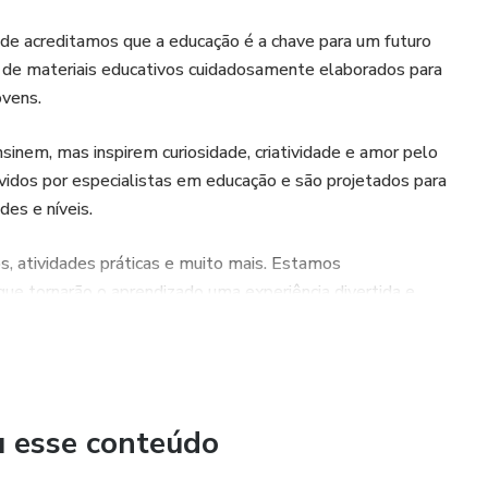
de acreditamos que a educação é a chave para um futuro
da de materiais educativos cuidadosamente elaborados para
ovens.
sinem, mas inspirem curiosidade, criatividade e amor pelo
dos por especialistas em educação e são projetados para
es e níveis.
os, atividades práticas e muito mais. Estamos
e tornarão o aprendizado uma experiência divertida e
 educacional dos seus filhos e alunos. Se precisar de ajuda ou
a atendê-lo(a).
u esse conteúdo