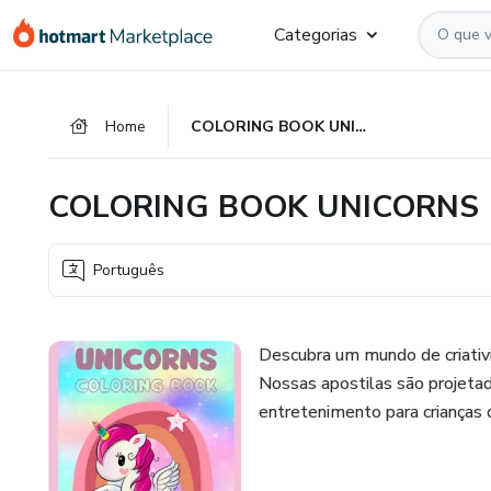
Ir
Ir
Ir
Categorias
para
para
para
o
o
o
conteúdo
pagamento
rodapé
Home
COLORING BOOK UNICORNS
principal
COLORING BOOK UNICORNS
Português
Descubra um mundo de criativi
Nossas apostilas são projetada
entretenimento para crianças 